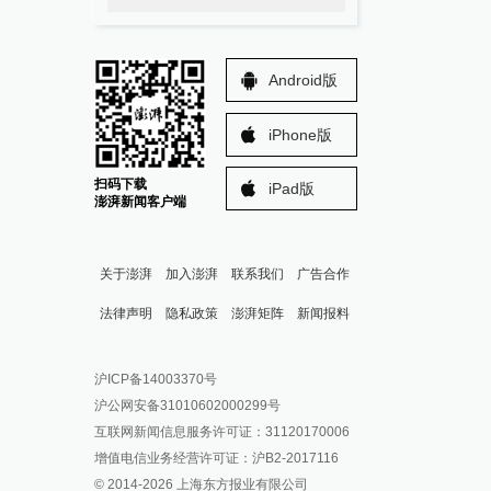
Android版
iPhone版
扫码下载
iPad版
澎湃新闻客户端
关于澎湃
加入澎湃
联系我们
广告合作
法律声明
隐私政策
澎湃矩阵
新闻报料
报料热线: 021-962866
澎湃新闻微博
沪ICP备14003370号
报料邮箱: news@thepaper.cn
澎湃新闻公众号
沪公网安备31010602000299号
澎湃新闻抖音号
互联网新闻信息服务许可证：31120170006
派生万物开放平台
增值电信业务经营许可证：沪B2-2017116
© 2014-
2026
上海东方报业有限公司
IP SHANGHAI