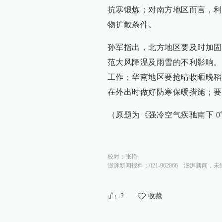
抗寒锻炼；对南方地区而言，利
物扩散条件。
孙军指出，北方地区要及时加固
范大风降温及雨雪的不利影响。
工作；华南地区要抢晴收晒晚稻
在外出时做好防寒保暖措施；要
（原题为《强冷空气疾驰南下 0
校对：
张艳
澎湃新闻报料：021-962866
澎湃新闻，未
2
收藏