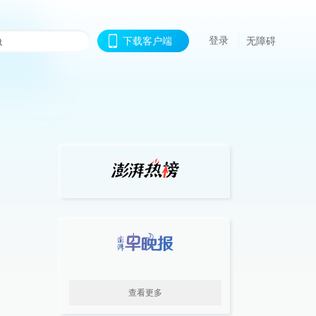
登录
下载客户端
无障碍
查看更多