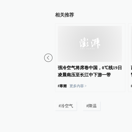
相关推荐
台风“白海豚”逐渐靠近浙
强冷空气将席卷中国，0℃线19日
 沿海多地停航停工应对防
凌晨南压至长江中下游一带
#
寒潮
更多内容 >
#
冷空气
#
降温