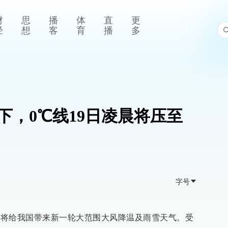
财
思
播
体
直
更
经
想
客
育
播
多
下，0℃线19日凌晨将压至
字号
空气将给我国带来新一轮大范围大风降温及雨雪天气。受