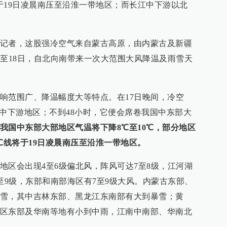
于19日凌晨南压至沿淮一带地区；而长江中下游以北
记者，这股强冷空气来自蒙古高原，由内蒙古及新疆
间至18日，自北向南带来一次大范围大风降温及雨雪天
响范围广、降温幅度大等特点。在17日晚间，冷空
江中下游地区；不到48小时，它便会席卷我国中东部大
我国中东部大部地区气温将下降8℃至10℃，部分地区
℃线将于19日凌晨南压至沿淮一带地区。
地区会出现4至6级偏北风，阵风可达7至8级，江河湖
至9级，东部和南部海区有7至9级大风。内蒙古东部、
雪，其中吉林东部、黑龙江东南部有大到暴雪；黄
区东部及华南等地有小到中雨，江南中南部、华南北