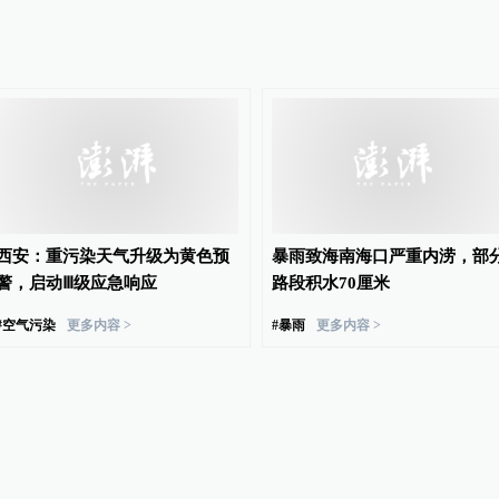
西安：重污染天气升级为黄色预
暴雨致海南海口严重内涝，部
警，启动Ⅲ级应急响应
路段积水70厘米
#
空气污染
更多内容 >
#
暴雨
更多内容 >