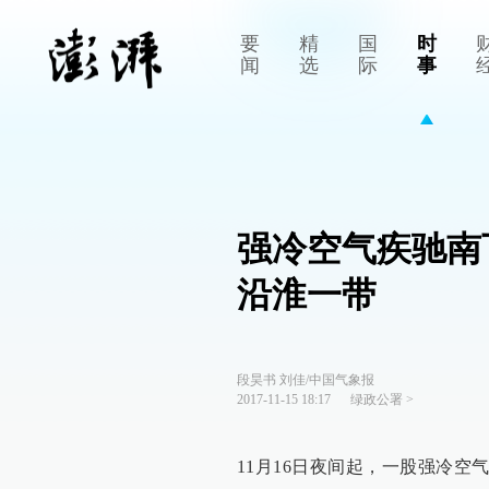
要
精
国
时
闻
选
际
事
强冷空气疾驰南
沿淮一带
段昊书 刘佳/中国气象报
2017-11-15 18:17
绿政公署
>
11月16日夜间起，一股强冷