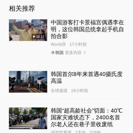
相关推荐
中国游客打卡景福宫偶遇李在
明，这位韩国总统拿起手机自
拍合影
00:17
World湃
17小时前
更多内容
韩国
韩国首尔8年来首遇40摄氏度
高温
全球速报
19小时前
韩国“超高龄社会”切面：40℃
国家灾难状态下，2400名首
尔老人还在巷子里收废纸
澎湃世界观
2天前
219
评