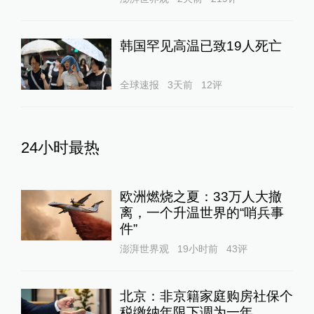
韩国罕见高温已致19人死亡
全球速报
3天前
12
评
24小时最热
欧洲燃烧之夏：33万人大撤
离，一个升温世界的“哨兵事
件”
澎湃世界观
19小时前
43
评
北京：非京籍家庭购房社保个
税缴纳年限下调为一年