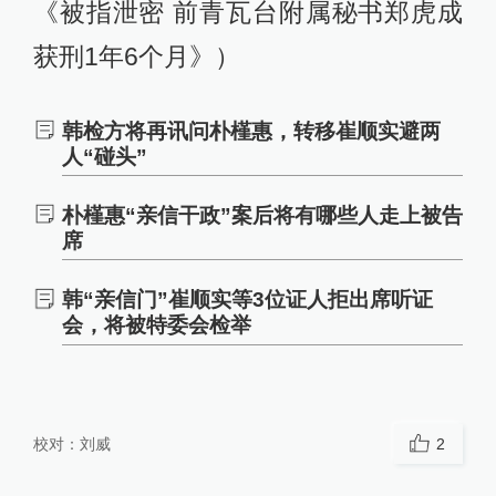
《被指泄密 前青瓦台附属秘书郑虎成
获刑1年6个月》）
韩检方将再讯问朴槿惠，转移崔顺实避两
人“碰头”
朴槿惠“亲信干政”案后将有哪些人走上被告
席
韩“亲信门”崔顺实等3位证人拒出席听证
会，将被特委会检举
校对：
刘威
2