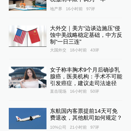
地产界
16小时前
97
评
大外交｜美方“边谈边施压”侵
蚀中美战略稳定基础，中方反
制“一日三连”
大国外交
18小时前
43
评
女子称丰胸术9个月后确诊乳
腺癌，医美机构：手术不可能
引发癌症，建议走司法途径
直击现场
16小时前
50
评
东航国内客票提前14天可免
费退改，其他航司如何规定？
10%公司
21小时前
97
评