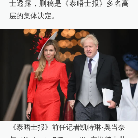
士透露，删稿是《泰晤士报》多名高
层的集体决定。
《泰晤士报》前任记者凯特琳·奥当奈