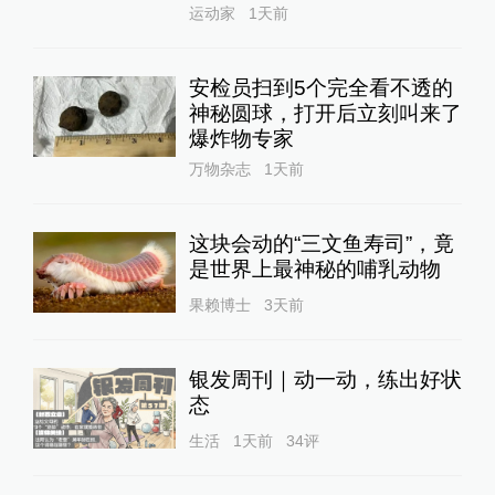
运动家
1天前
安检员扫到5个完全看不透的
神秘圆球，打开后立刻叫来了
爆炸物专家
万物杂志
1天前
这块会动的“三文鱼寿司”，竟
是世界上最神秘的哺乳动物
果赖博士
3天前
银发周刊｜动一动，练出好状
态
生活
1天前
34
评