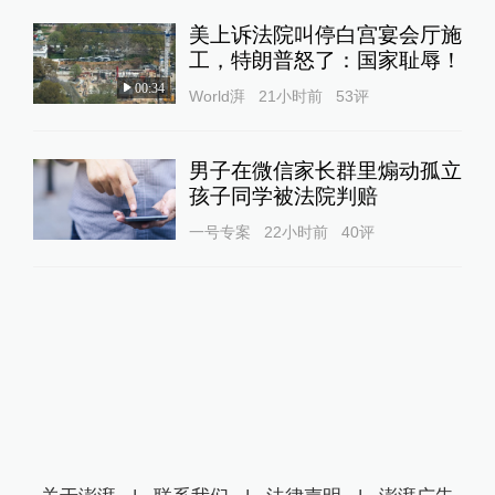
美上诉法院叫停白宫宴会厅施
工，特朗普怒了：国家耻辱！
00:34
World湃
21小时前
53
评
男子在微信家长群里煽动孤立
孩子同学被法院判赔
一号专案
22小时前
40
评