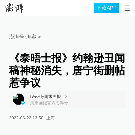
下载APP
澎湃号·湃客
>
《泰晤士报》约翰逊丑闻
稿神秘消失，唐宁街删帖
惹争议
iWeekly周末画报
周末画报官方澎湃号
2022-06-22 13:50
上海