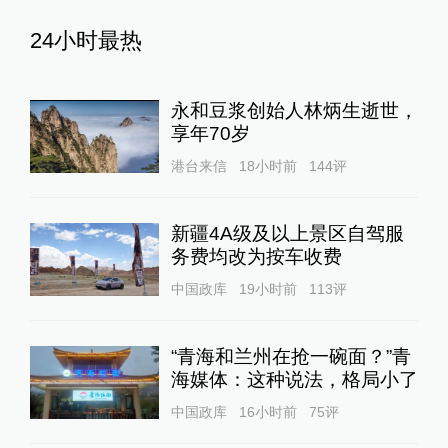
24小时最热
永和豆浆创始人林炳生逝世，
享年70岁
港台来信
18小时前
144
评
新疆4A级及以上景区自驾服
务费均改为按车收费
中国政库
19小时前
113
评
“青海和兰州在抢一碗面？”青
海媒体：这种说法，格局小了
中国政库
16小时前
75
评