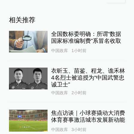
相关推荐
全国数标委明确：所谓“数据
国家标准编制费”系冒名收取
中国政库
1小时前
衣昕玉、苗鉴、程龙、谯禾林
4名烈士被追授为“中国武警忠
诚卫士”
中国政库
2小时前
焦点访谈｜小球赛撬动大消费
体育赛事激活城市发展新动能
中国政库
3小时前