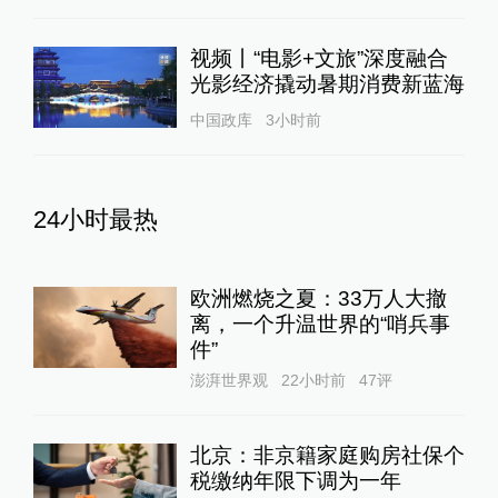
视频丨“电影+文旅”深度融合
光影经济撬动暑期消费新蓝海
中国政库
3小时前
24小时最热
欧洲燃烧之夏：33万人大撤
离，一个升温世界的“哨兵事
件”
澎湃世界观
22小时前
47
评
北京：非京籍家庭购房社保个
税缴纳年限下调为一年