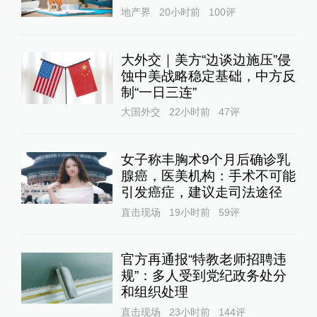
地产界
20小时前
100
评
大外交｜美方“边谈边施压”侵
蚀中美战略稳定基础，中方反
制“一日三连”
大国外交
22小时前
47
评
女子称丰胸术9个月后确诊乳
腺癌，医美机构：手术不可能
引发癌症，建议走司法途径
直击现场
19小时前
59
评
官方再通报“特教老师招聘违
规”：多人受到党纪政务处分
和组织处理
直击现场
23小时前
144
评