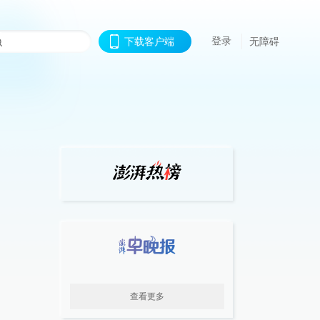
登录
下载客户端
无障碍
查看更多