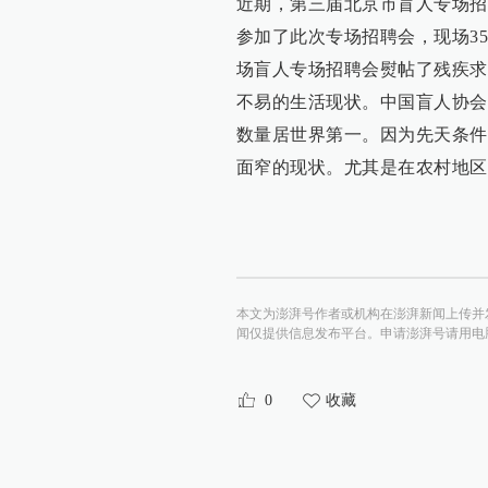
近期，第三届北京市盲人专场招
参加了此次专场招聘会，现场3
场盲人专场招聘会熨帖了残疾求
不易的生活现状。中国盲人协会
数量居世界第一。因为先天条件
面窄的现状。尤其是在农村地区
本文为澎湃号作者或机构在澎湃新闻上传并
闻仅提供信息发布平台。申请澎湃号请用电脑访问http:/
0
收藏