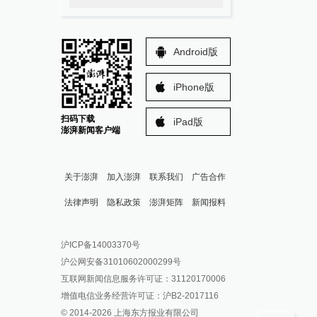
Android版
iPhone版
扫码下载
iPad版
澎湃新闻客户端
关于澎湃
加入澎湃
联系我们
广告合作
法律声明
隐私政策
澎湃矩阵
新闻报料
报料热线: 021-962866
澎湃新闻微博
沪ICP备14003370号
报料邮箱: news@thepaper.cn
澎湃新闻公众号
沪公网安备31010602000299号
澎湃新闻抖音号
互联网新闻信息服务许可证：31120170006
派生万物开放平台
增值电信业务经营许可证：沪B2-2017116
© 2014-
2026
上海东方报业有限公司
IP SHANGHAI