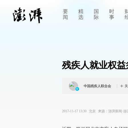
要
精
国
时
闻
选
际
事
残疾人就业权益
中国残疾人联合会
关
2017-11-17 13:30
北京
来源：
澎湃新闻·澎