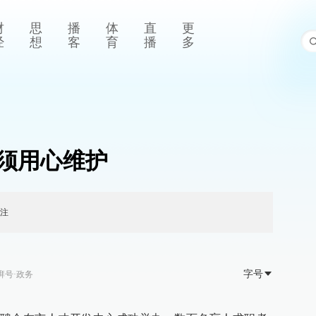
财
思
播
体
直
更
经
想
客
育
播
多
须用心维护
注
字号
湃号·政务