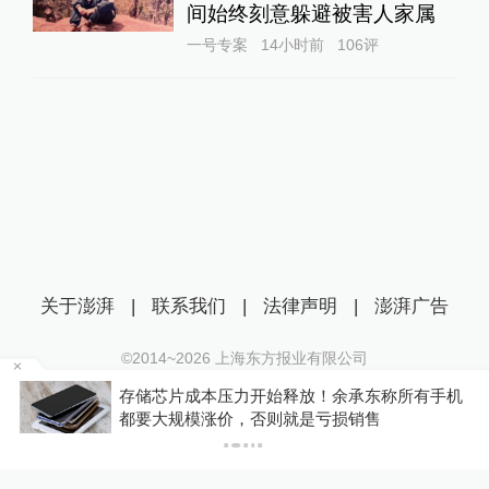
间始终刻意躲避被害人家属
一号专案
14小时前
106
评
关于澎湃
|
联系我们
|
法律声明
|
澎湃广告
©2014~
2026
上海东方报业有限公司
沪ICP证：沪B2-20170116 | 沪ICP备14003370号
存储芯片成本压力开始释放！余承东称所有手机
互联网新闻信息服务许可证：31120170006
P
都要大规模涨价，否则就是亏损销售
沪公网安备 31010602000299号