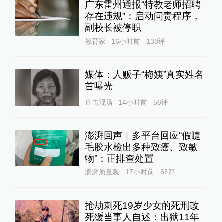
广东雷州通报“特教老师招聘
存在违规”：启动问责程序，
副校长被停职
教育家
16小时前
138
评
媒体：人贩子“梅姨”真实姓名
首曝光
直击现场
14小时前
56
评
澎湃回声｜多平台回应“假睫
毛胶水检出多种致癌、致敏
物”：正排查处置
澎湃质量观
17小时前
65
评
抢劫刺死19岁少女的死刑改
死缓当事人自述：出狱11年