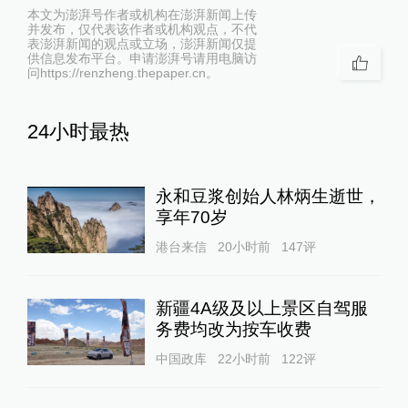
本文为澎湃号作者或机构在澎湃新闻上传
并发布，仅代表该作者或机构观点，不代
表澎湃新闻的观点或立场，澎湃新闻仅提
供信息发布平台。申请澎湃号请用电脑访
问https://renzheng.thepaper.cn。
24小时最热
永和豆浆创始人林炳生逝世，
享年70岁
港台来信
20小时前
147
评
新疆4A级及以上景区自驾服
务费均改为按车收费
中国政库
22小时前
122
评