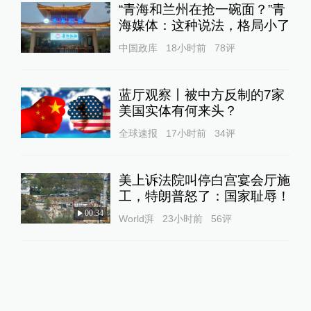
“青海和兰州在抢一碗面？”青
海媒体：这种说法，格局小了
中国政库
18小时前
78
评
蓝厅观察丨被中方反制的7家
美国实体有何来头？
全球速报
17小时前
34
评
美上诉法院叫停白宫宴会厅施
工，特朗普怒了：国家耻辱！
00:34
World湃
23小时前
56
评