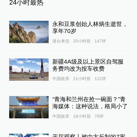
24小时最热
永和豆浆创始人林炳生逝世，
享年70岁
港台来信
20小时前
147
评
新疆4A级及以上景区自驾服
务费均改为按车收费
中国政库
21小时前
122
评
“青海和兰州在抢一碗面？”青
海媒体：这种说法，格局小了
中国政库
18小时前
78
评
蓝厅观察丨被中方反制的7家