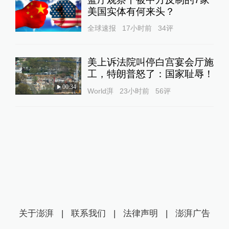
美国实体有何来头？
全球速报
17小时前
34
评
美上诉法院叫停白宫宴会厅施
工，特朗普怒了：国家耻辱！
00:34
World湃
23小时前
56
评
关于澎湃
|
联系我们
|
法律声明
|
澎湃广告