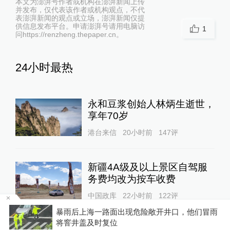
本文为澎湃号作者或机构在澎湃新闻上传
并发布，仅代表该作者或机构观点，不代
表澎湃新闻的观点或立场，澎湃新闻仅提
供信息发布平台。申请澎湃号请用电脑访
1
问https://renzheng.thepaper.cn。
24小时最热
永和豆浆创始人林炳生逝世，
享年70岁
港台来信
20小时前
147
评
新疆4A级及以上景区自驾服
务费均改为按车收费
中国政库
22小时前
122
评
温
暴雨后上海一路面出现危险敞开井口，他们冒雨
将窨井盖及时复位