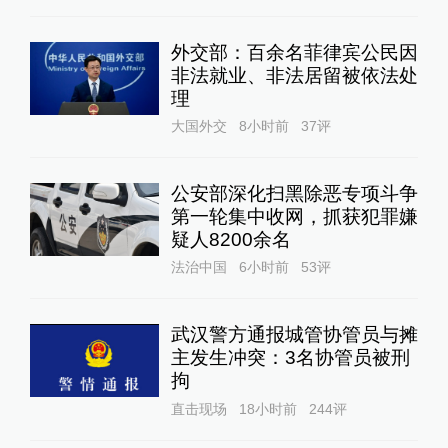
外交部：百余名菲律宾公民因
非法就业、非法居留被依法处
理
大国外交
8小时前
37
评
公安部深化扫黑除恶专项斗争
第一轮集中收网，抓获犯罪嫌
疑人8200余名
法治中国
6小时前
53
评
武汉警方通报城管协管员与摊
主发生冲突：3名协管员被刑
拘
直击现场
18小时前
244
评