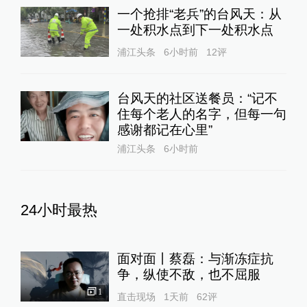
一个抢排“老兵”的台风天：从
一处积水点到下一处积水点
浦江头条
6小时前
12
评
台风天的社区送餐员：“记不
住每个老人的名字，但每一句
感谢都记在心里”
浦江头条
6小时前
24小时最热
面对面丨蔡磊：与渐冻症抗
争，纵使不敌，也不屈服
1
直击现场
1天前
62
评