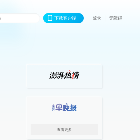
登录
下载客户端
无障碍
查看更多