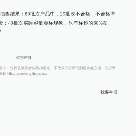
抽查结果：80批次产品中，29批次不合格，不合格率
风险；49批次实际容量虚标现象，只有标称的60%左
？
特别声明
发布，仅代表该作者或机构观点，不代表澎湃新闻的观点或立场，澎湃新
/renzheng.thepaper.cn。
我要举报