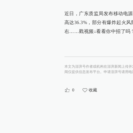
近日，广东质监局发布移动电源
高达36.3%，部分有爆炸起火
右……戳视频↓看看你中招了吗
本文为澎湃号作者或机构在澎湃新闻上传并
闻仅提供信息发布平台。申请澎湃号请用电脑访问http:/
0
收藏