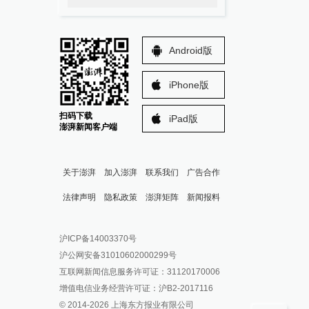
Android版
iPhone版
扫码下载
iPad版
澎湃新闻客户端
关于澎湃
加入澎湃
联系我们
广告合作
法律声明
隐私政策
澎湃矩阵
新闻报料
报料热线: 021-962866
澎湃新闻微博
沪ICP备14003370号
报料邮箱: news@thepaper.cn
澎湃新闻公众号
沪公网安备31010602000299号
澎湃新闻抖音号
互联网新闻信息服务许可证：31120170006
派生万物开放平台
增值电信业务经营许可证：沪B2-2017116
© 2014-
2026
上海东方报业有限公司
IP SHANGHAI