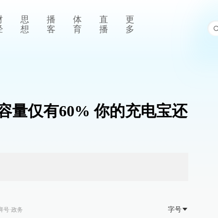
财
思
播
体
直
更
经
想
客
育
播
多
容量仅有60% 你的充电宝还
字号
湃号·政务