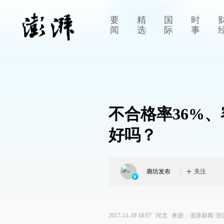
要
精
国
时
闻
选
际
事
不合格率36%、
好吗？
廊坊发布
关注
2017-11-19 18:07
河北
来源：
澎湃新闻·澎