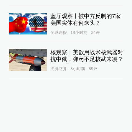
蓝厅观察丨被中方反制的7家
美国实体有何来头？
全球速报
18小时前
34
评
核观察｜美欲用战术核武器对
抗中俄，弹药不足核武来凑？
澎湃防务
8小时前
59
评