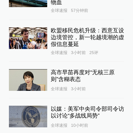
物血
全球速报
57分钟前
欧盟移民危机升级：西意互设
边境管控，新一轮越境潮的虚
假信息蔓延
全球速报
3小时前
25
评
高市早苗再度对“无核三原
则”含糊表态
全球速报
3小时前
以媒：美军中央司令部司令访
以讨论“多战线局势”
全球速报
10小时前