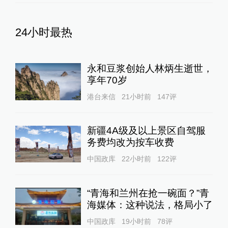
24小时最热
永和豆浆创始人林炳生逝世，
享年70岁
港台来信
21小时前
147
评
新疆4A级及以上景区自驾服
务费均改为按车收费
中国政库
22小时前
122
评
“青海和兰州在抢一碗面？”青
海媒体：这种说法，格局小了
中国政库
19小时前
78
评