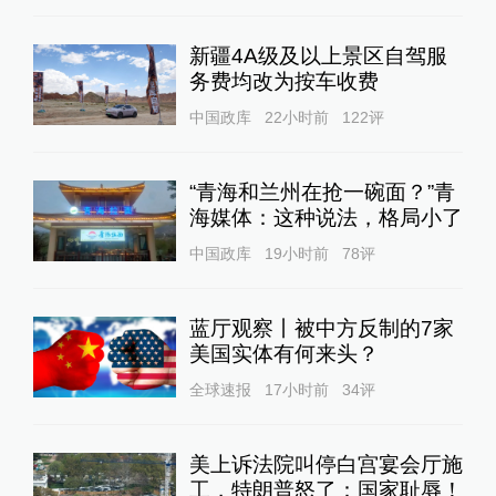
新疆4A级及以上景区自驾服
务费均改为按车收费
中国政库
22小时前
122
评
“青海和兰州在抢一碗面？”青
海媒体：这种说法，格局小了
中国政库
19小时前
78
评
蓝厅观察丨被中方反制的7家
美国实体有何来头？
全球速报
17小时前
34
评
美上诉法院叫停白宫宴会厅施
工，特朗普怒了：国家耻辱！