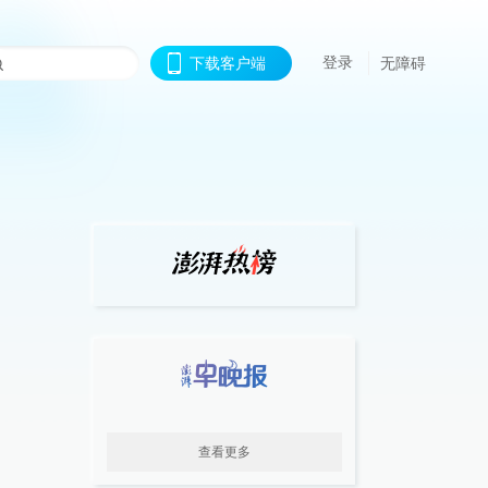
登录
下载客户端
无障碍
查看更多