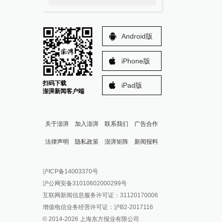
Android版
iPhone版
扫码下载
iPad版
澎湃新闻客户端
关于澎湃
加入澎湃
联系我们
广告合作
法律声明
隐私政策
澎湃矩阵
新闻报料
报料热线: 021-962866
澎湃新闻微博
沪ICP备14003370号
报料邮箱: news@thepaper.cn
澎湃新闻公众号
沪公网安备31010602000299号
澎湃新闻抖音号
互联网新闻信息服务许可证：31120170006
派生万物开放平台
增值电信业务经营许可证：沪B2-2017116
© 2014-
2026
上海东方报业有限公司
IP SHANGHAI