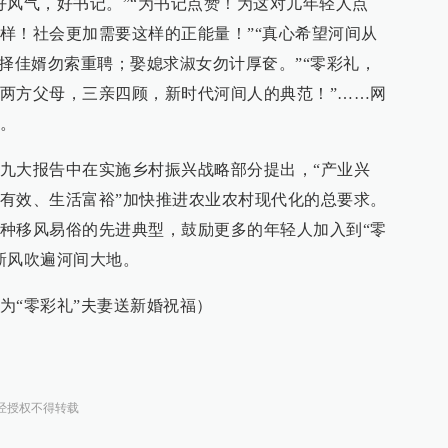
好风气，好书记。”“为书记点赞！为这对儿年轻人点
样！社会更加需要这样的正能量！”“真心希望河间从
女择佳婿勿索重聘；娶媳求淑女勿计厚奁。”“零彩礼，
两方父母，三亲四顾，新时代河间人的典范！”……网
。
九大报告中在实施乡村振兴战略部分提出，“产业兴
有效、生活富裕”加快推进农业农村现代化的总要求。
种移风易俗的先进典型，鼓励更多的年轻人加入到“零
新风吹遍河间大地。
为“零彩礼”夫妻送新婚祝福）
经授权不得转载