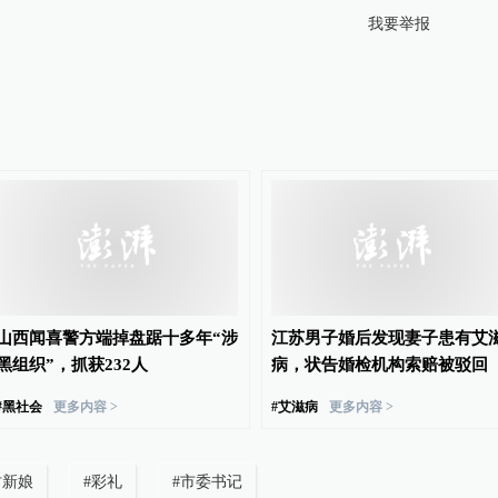
我要举报
山西闻喜警方端掉盘踞十多年“涉
江苏男子婚后发现妻子患有艾
黑组织”，抓获232人
病，状告婚检机构索赔被驳回
#
黑社会
更多内容 >
#
艾滋病
更多内容 >
村新娘
#
彩礼
#
市委书记