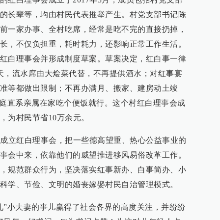
的长辈等，均由村民代表推举产生。村党支部书记陈
前一家办事、全村吃席，经常是吃不完的直接扔掉，
长，不仅负担重，耗时耗力，还影响正常工作生活。
红白理事会并形成制度草案。草案决定，红白事一律
天，流水席由大烩菜代替，不再提供酒水；对红事宴
准等都做出限制；不再办满月、搬家、建房动土竣
家庭直系亲属在家吃个便饭就行。这个村红白理事会成
，为村民节省10万余元。
举成立红白理事会，把一些德高望重、热心公益事业的
事会中来，依靠他们的威望推进移风易俗改革工作。
，规范群众行为，坚决落实红事新办、白事简办、小
科学、节俭、文明的婚丧嫁娶村民自治管理模式。
礼”小夫妻的事儿赢得了社会各界的高度关注，并纷纷