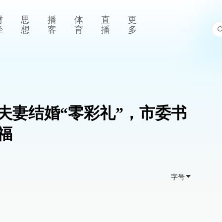
财
思
播
体
直
更
经
想
客
育
播
多
夫妻结婚“零彩礼”，市委书
福
字号