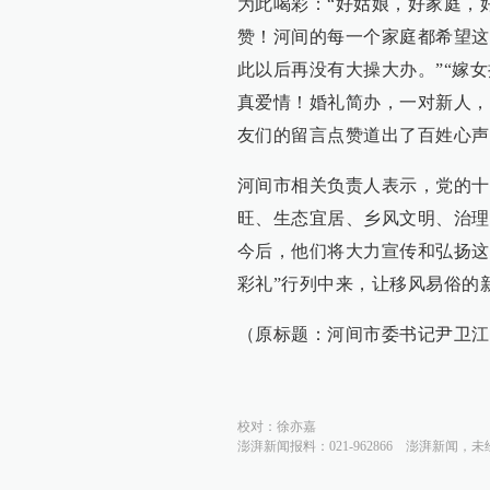
为此喝彩：“好姑娘，好家庭，
赞！河间的每一个家庭都希望这
此以后再没有大操大办。”“嫁
真爱情！婚礼简办，一对新人，
友们的留言点赞道出了百姓心声
河间市相关负责人表示，党的十
旺、生态宜居、乡风文明、治理
今后，他们将大力宣传和弘扬这
彩礼”行列中来，让移风易俗的
（原标题：河间市委书记尹卫江
校对：
徐亦嘉
澎湃新闻报料：021-962866
澎湃新闻，未