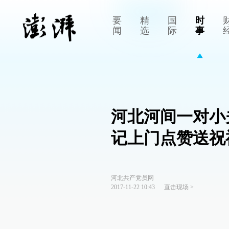
要
精
国
时
闻
选
际
事
河北河间一对小
记上门点赞送祝
河北共产党员网
2017-11-22 10:43
直击现场
>