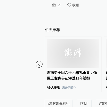
25
收藏
相关推荐
1岁女童几年后卖给村民当
湖南男子因六千元彩礼杀妻，偷
安徽人贩子夫妻被刑拘
用工友身份证潜逃15年被抓
更多内容 >
#
杀人潜逃
更多内容 >
#
农村婚嫁彩礼
#
河北
#
农