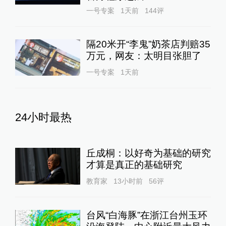
一号专案
1天前
144
评
隔20米开“李鬼”奶茶店判赔35
万元，网友：太明目张胆了
一号专案
1天前
24小时最热
丘成桐：以好奇为基础的研究
才算是真正的基础研究
教育家
13小时前
56
评
台风“白海豚”在浙江台州玉环