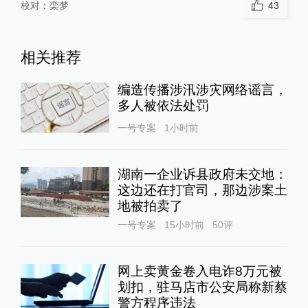
校对：
栾梦
43
相关推荐
编造传播涉汛涉灾网络谣言，
多人被依法处罚
一号专案
1小时前
湖南一企业诉县政府未交地：
这边还在打官司，那边涉案土
地被拍卖了
一号专案
15小时前
50
评
网上卖黄金卷入电诈8万元被
划扣，驻马店市公安局称新蔡
警方程序违法