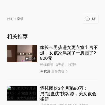
校对：
栾梦
13
相关推荐
家长带男孩进女更衣室出言不
逊，女孩家属踢了一脚赔了2
800元
00:19
锋线视频
3天前
147
评
更多内容
杭州
酒托团伙3个月骗80万：
男“键盘侠”找客源，美女很会
撒娇