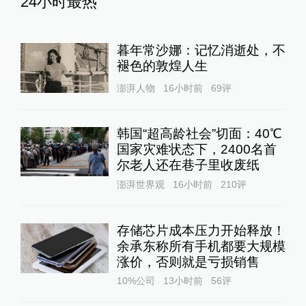
24小时最热
暮年常沙娜：记忆消逝处，不
褪色的敦煌人生
澎湃人物
16小时前
69
评
韩国“超高龄社会”切面：40℃
国家灾难状态下，2400名首
尔老人还在巷子里收废纸
澎湃世界观
16小时前
210
评
存储芯片成本压力开始释放！
余承东称所有手机都要大规模
涨价，否则就是亏损销售
10%公司
13小时前
56
评