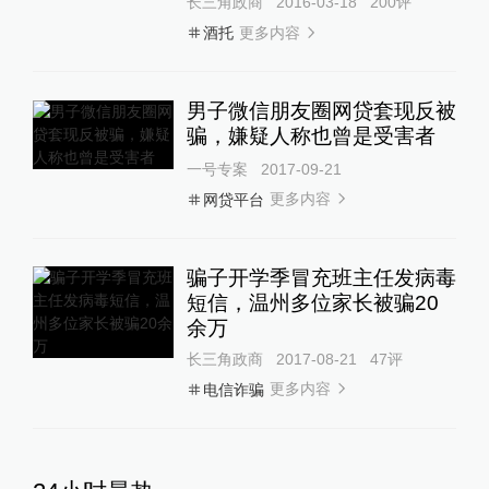
长三角政商
2016-03-18
200
评
更多内容
酒托
男子微信朋友圈网贷套现反被
骗，嫌疑人称也曾是受害者
一号专案
2017-09-21
更多内容
网贷平台
骗子开学季冒充班主任发病毒
短信，温州多位家长被骗20
余万
长三角政商
2017-08-21
47
评
更多内容
电信诈骗