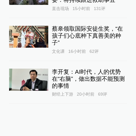
直击现场
15小时前
131
评
蔡皋领取国际安徒生奖，“在
孩子们心底种下真善美的种
子”
文化课
16小时前
62
评
李开复：AI时代，人的优势
在“右脑”，做出数据不能预测
的事情
财经上下游
20小时前
69
评