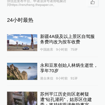
供信息发布平台。申请澎湃号请用电脑访
问https://renzheng.thepaper.cn。
24小时最热
新疆4A级及以上景区自驾服
务费均改为按车收费
中国政库
9小时前
75
评
永和豆浆创始人林炳生逝世，
享年70岁
港台来信
8小时前
91
评
苏州平江历史街区老树疑
遭“钻孔灌药”，姑苏区住建
委：将持续跟进救助事宜