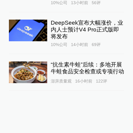
10%公司
13小时前
56
评
DeepSeek宣布大幅涨价，业
内人士预计V4 Pro正式版即
将发布
10%公司
14小时前
69
评
“抗生素牛蛙”后续：多地开展
牛蛙食品安全检查或专项行动
澎湃质量观
16小时前
122
评