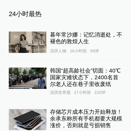
24小时最热
暮年常沙娜：记忆消逝处，不
褪色的敦煌人生
澎湃人物
16小时前
69
评
韩国“超高龄社会”切面：40℃
国家灾难状态下，2400名首
尔老人还在巷子里收废纸
澎湃世界观
17小时前
210
评
存储芯片成本压力开始释放！
余承东称所有手机都要大规模
涨价，否则就是亏损销售