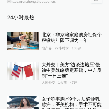
问https://renzheng.thepaper.cn。
24小时最热
北京：非京籍家庭购房社保个
税缴纳年限下调为一年
地产界
22小时前
103
评
大外交｜美方“边谈边施压”侵
蚀中美战略稳定基础，中方反
制“一日三连”
大国外交
1天前
47
评
女子称丰胸术9个月后确诊乳
腺癌，医美机构：手术不可能