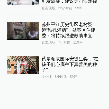
引发癌症，建议走司法途径
直击现场
22小时前
59
评
苏州平江历史街区老树疑
遭“钻孔灌药”，姑苏区住建
委：将持续跟进救助事宜
直击现场
7小时前
119
评
蔡皋领取国际安徒生奖，“在
孩子们心底种下真善美的种
子”
文化课
8小时前
59
评