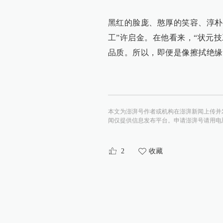
黑红的脸庞、憨厚的笑容、淳朴
工”许启金。在他看来，“状元
品质。所以，即便是像擦拭绝缘
本文为澎湃号作者或机构在澎湃新闻上传并
闻仅提供信息发布平台。申请澎湃号请用电脑访问http:/
2
收藏