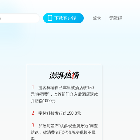
登录
下载客户端
无障碍
1
游客称睡自己车里被酒店收150
元“住宿费”，监管部门介入后酒店退款
并赔偿1000元
2
宇树科技发行价150.8元
3
泸溪河发布“桃酥现金属牙冠”调查
结论，称消费者已澄清所发视频不属
实