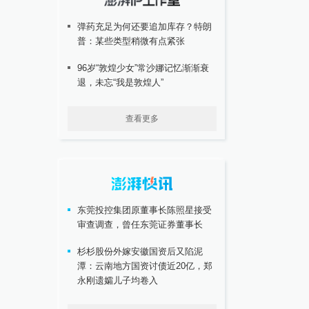
弹药充足为何还要追加库存？特朗
普：某些类型稍微有点紧张
96岁“敦煌少女”常沙娜记忆渐渐衰
退，未忘“我是敦煌人”
查看更多
东莞投控集团原董事长陈照星接受
审查调查，曾任东莞证券董事长
杉杉股份外嫁安徽国资后又陷泥
潭：云南地方国资讨债近20亿，郑
永刚遗孀儿子均卷入