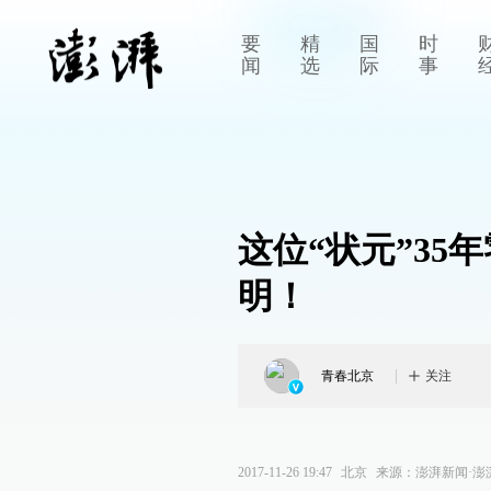
要
精
国
时
闻
选
际
事
这位“状元”3
明！
青春北京
关注
2017-11-26 19:47
北京
来源：
澎湃新闻·澎