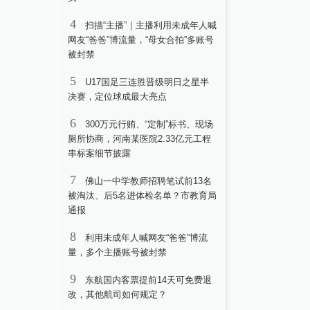
4
扫描“主播”｜主播利用未成年人喊
网友“爸爸”博流量，“母女合拍”多账号
被封禁
5
U17国足三连胜晋级明日之星半
决赛，定位球成最大亮点
6
300万元行贿、“定制”标书、现场
厕所协商，河南某医院2.33亿元工程
串标案细节披露
7
佛山一中学教师招聘笔试前13名
被淘汰、后5名进体检名单？市教育局
通报
8
利用未成年人喊网友“爸爸”博流
量，多个主播账号被封禁
9
东航国内客票提前14天可免费退
改，其他航司如何规定？