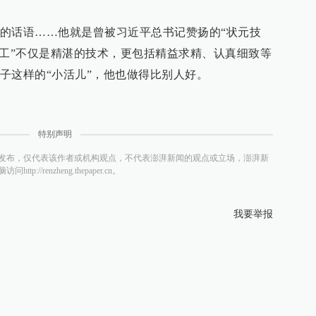
的话语……他就是曾被习近平总书记赞扬的“状元技
技工”不仅是精湛的技术，更包括精益求精、认真细致等
子这样的“小活儿”，他也做得比别人好。
特别声明
发布，仅代表该作者或机构观点，不代表澎湃新闻的观点或立场，澎湃新
/renzheng.thepaper.cn。
我要举报