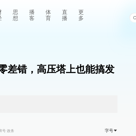
财
思
播
体
直
更
经
想
客
育
播
多
5年零差错，高压塔上也能搞发
字号
湃号·政务