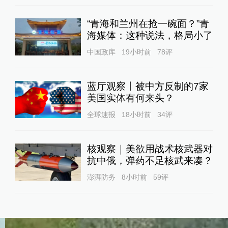
“青海和兰州在抢一碗面？”青
海媒体：这种说法，格局小了
中国政库
19小时前
78
评
蓝厅观察丨被中方反制的7家
美国实体有何来头？
全球速报
18小时前
34
评
核观察｜美欲用战术核武器对
抗中俄，弹药不足核武来凑？
澎湃防务
8小时前
59
评