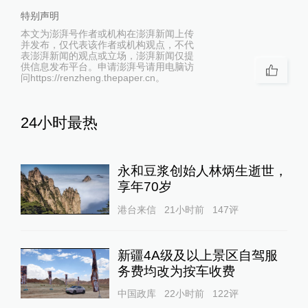
特别声明
本文为澎湃号作者或机构在澎湃新闻上传
并发布，仅代表该作者或机构观点，不代
表澎湃新闻的观点或立场，澎湃新闻仅提
供信息发布平台。申请澎湃号请用电脑访
问https://renzheng.thepaper.cn。
24小时最热
永和豆浆创始人林炳生逝世，
享年70岁
港台来信
21小时前
147
评
新疆4A级及以上景区自驾服
务费均改为按车收费
中国政库
22小时前
122
评