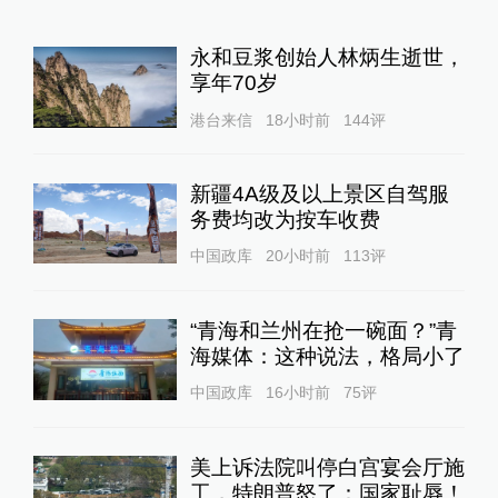
永和豆浆创始人林炳生逝世，
享年70岁
港台来信
18小时前
144
评
新疆4A级及以上景区自驾服
务费均改为按车收费
中国政库
20小时前
113
评
“青海和兰州在抢一碗面？”青
海媒体：这种说法，格局小了
中国政库
16小时前
75
评
美上诉法院叫停白宫宴会厅施
工，特朗普怒了：国家耻辱！