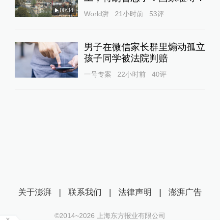
00:34
World湃
21小时前
53
评
男子在微信家长群里煽动孤立
孩子同学被法院判赔
一号专案
22小时前
40
评
关于澎湃
|
联系我们
|
法律声明
|
澎湃广告
©2014~
2026
上海东方报业有限公司