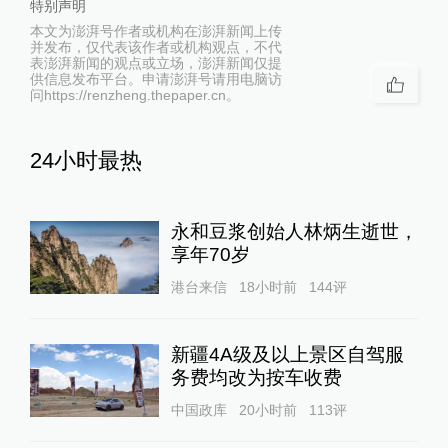
特别声明
本文为澎湃号作者或机构在澎湃新闻上传
并发布，仅代表该作者或机构观点，不代
表澎湃新闻的观点或立场，澎湃新闻仅提
供信息发布平台。申请澎湃号请用电脑访
问https://renzheng.thepaper.cn。
24小时最热
永和豆浆创始人林炳生逝世，
享年70岁
港台来信
18小时前
144
评
新疆4A级及以上景区自驾服
务费均改为按车收费
中国政库
20小时前
113
评