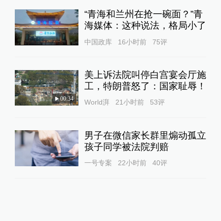
“青海和兰州在抢一碗面？”青
海媒体：这种说法，格局小了
中国政库
16小时前
75
评
美上诉法院叫停白宫宴会厅施
工，特朗普怒了：国家耻辱！
00:34
World湃
21小时前
53
评
男子在微信家长群里煽动孤立
孩子同学被法院判赔
一号专案
22小时前
40
评