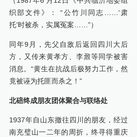
（1987年6 月12日《中共临沂地委组
织部文件》： “公竹川同志……‘肃
托’时被杀，实属冤案……”）
同年9月，先父自敌后返回四川大后
方，又传来黄孝方、李鼐等同学被害
消息。“黄生在抗战后极努力工作，然
竟被诬为托匪而杀之！”
北碚终成朋友团体聚合与联络处
1937年自山东撤往四川的朋友，经过
南充璧山一二年的周折，终寻得重庆