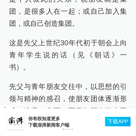
团，是很多人在一起；或自己加入集
团，或自己创造集团。
这是先父上世纪30年代初于朝会上向
青年学生说的话（见《朝话》一
书）。
先父与青年朋友交往中，以思想的引
领与精神的感召，使朋友团体逐渐形
成，这是一方面；而青年朋友做出回
上海中心城区暴雨预警由黄变橙：预计6小时雨
P
应，这是另一方面。两方面的合力，
量将超150毫米
使团体得以凝聚不散，遂实现了“创造