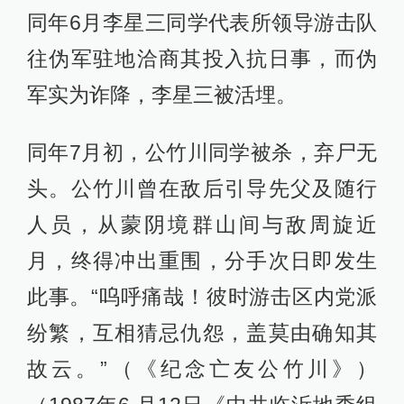
同年6月李星三同学代表所领导游击队
往伪军驻地洽商其投入抗日事，而伪
军实为诈降，李星三被活埋。
同年7月初，公竹川同学被杀，弃尸无
头。公竹川曾在敌后引导先父及随行
人员，从蒙阴境群山间与敌周旋近
月，终得冲出重围，分手次日即发生
此事。“呜呼痛哉！彼时游击区内党派
纷繁，互相猜忌仇怨，盖莫由确知其
故云。”（《纪念亡友公竹川》）