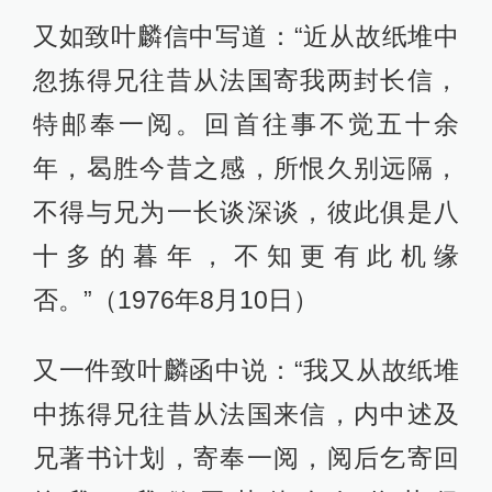
又如致叶麟信中写道：“近从故纸堆中
忽拣得兄往昔从法国寄我两封长信，
特邮奉一阅。回首往事不觉五十余
年，曷胜今昔之感，所恨久别远隔，
不得与兄为一长谈深谈，彼此俱是八
十多的暮年，不知更有此机缘
否。”（1976年8月10日）
又一件致叶麟函中说：“我又从故纸堆
中拣得兄往昔从法国来信，内中述及
兄著书计划，寄奉一阅，阅后乞寄回