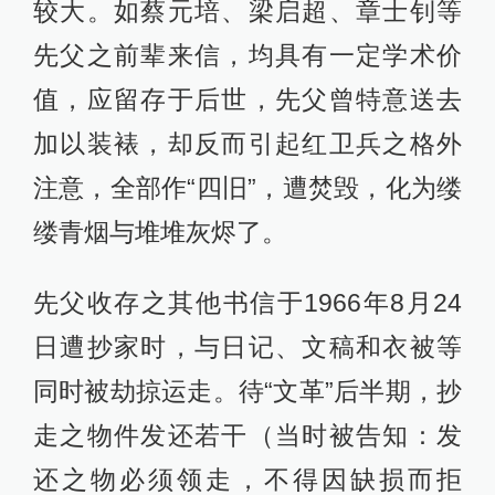
较大。如蔡元培、梁启超、章士钊等
先父之前辈来信，均具有一定学术价
值，应留存于后世，先父曾特意送去
加以装裱，却反而引起红卫兵之格外
注意，全部作“四旧”，遭焚毁，化为缕
缕青烟与堆堆灰烬了。
先父收存之其他书信于1966年8月24
日遭抄家时，与日记、文稿和衣被等
同时被劫掠运走。待“文革”后半期，抄
走之物件发还若干（当时被告知：发
还之物必须领走，不得因缺损而拒