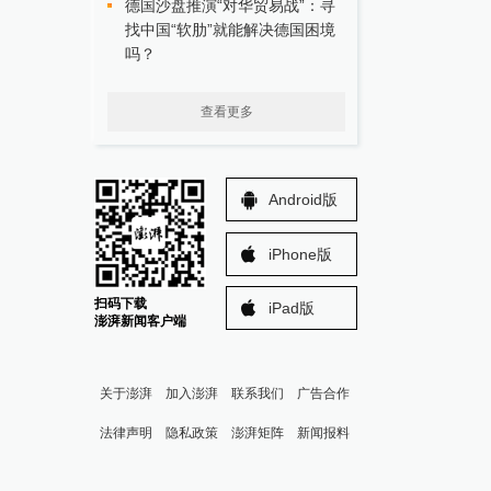
德国沙盘推演“对华贸易战”：寻
找中国“软肋”就能解决德国困境
吗？
查看更多
Android版
iPhone版
扫码下载
iPad版
澎湃新闻客户端
关于澎湃
加入澎湃
联系我们
广告合作
法律声明
隐私政策
澎湃矩阵
新闻报料
报料热线: 021-962866
澎湃新闻微博