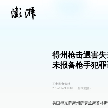
得州枪击遇害失
未报备枪手犯罪
王宏彬/新华社
2017-11-29 19:02
全球速报
>
美国得克萨斯州萨瑟兰斯普林斯