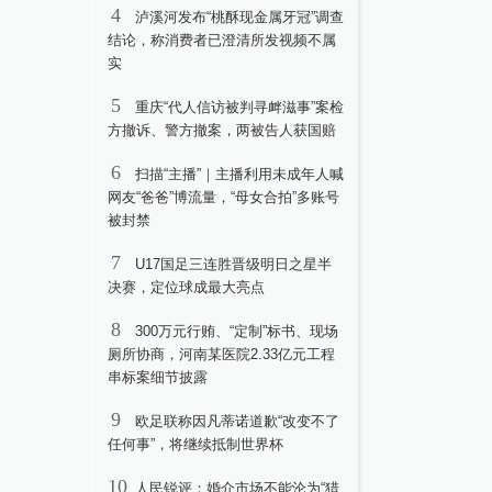
4
泸溪河发布“桃酥现金属牙冠”调查
结论，称消费者已澄清所发视频不属
实
5
重庆“代人信访被判寻衅滋事”案检
方撤诉、警方撤案，两被告人获国赔
6
扫描“主播”｜主播利用未成年人喊
网友“爸爸”博流量，“母女合拍”多账号
被封禁
7
U17国足三连胜晋级明日之星半
决赛，定位球成最大亮点
8
300万元行贿、“定制”标书、现场
厕所协商，河南某医院2.33亿元工程
串标案细节披露
9
欧足联称因凡蒂诺道歉“改变不了
任何事”，将继续抵制世界杯
10
人民锐评：婚介市场不能沦为“猎