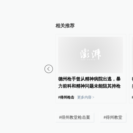
相关推荐
园枪击案死亡人数升至7
德州枪手曾从精神病院出逃，暴
手为一名初中生
力前科和精神问题未能阻其持枪
#
得州枪击
更多内容 >
#
得州教堂枪击案
#
得州教堂