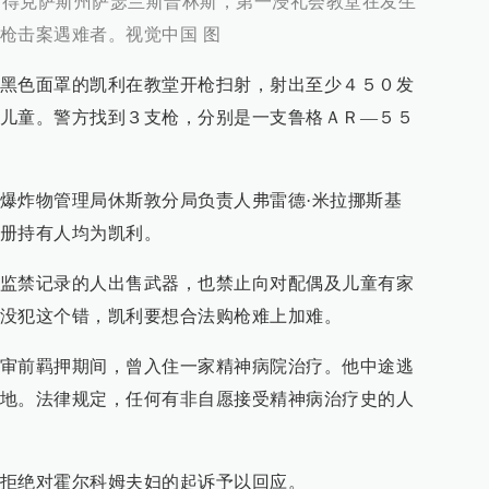
，美国得克萨斯州萨瑟兰斯普林斯，第一浸礼会教堂在发生
枪击案遇难者。视觉中国 图
黑色面罩的凯利在教堂开枪扫射，射出至少４５０发
儿童。警方找到３支枪，分别是一支鲁格ＡＲ—５５
爆炸物管理局休斯敦分局负责人弗雷德·米拉挪斯基
册持有人均为凯利。
监禁记录的人出售武器，也禁止向对配偶及儿童有家
没犯这个错，凯利要想合法购枪难上加难。
审前羁押期间，曾入住一家精神病院治疗。他中途逃
地。法律规定，任何有非自愿接受精神病治疗史的人
拒绝对霍尔科姆夫妇的起诉予以回应。