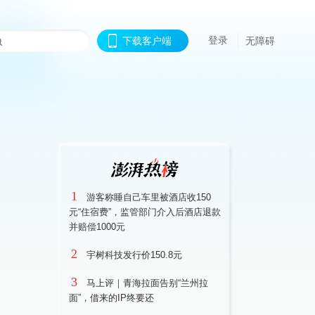
登录
下载客户端
无障碍
1
游客称睡自己车里被酒店收150
元“住宿费”，监管部门介入后酒店退款
并赔偿1000元
2
宇树科技发行价150.8元
3
马上评｜青海拉面告别“兰州拉
面”，借来的IP终要还