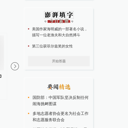
美国作家海明威的一部著名小说，
描写一位老渔夫和大自然搏斗
第三位获菲尔兹奖的女性
开始答题
力
八国外长声明：强烈谴责以色列
泰国校园枪击案死亡人
袭击加沙医疗设施、杀害妇孺
人，枪手为一名初中生
国防部：中国军队坚决反制任何
闹海挑衅图谋
多地志愿者协会更名为社会工作
和志愿服务联合会