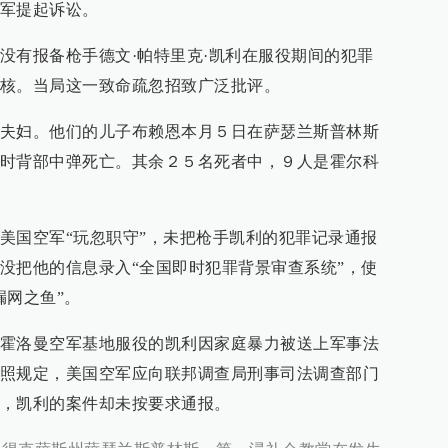
军提起诉讼。
没有报备枪手德文·帕特里克·凯利在服役期间的犯罪
核。当局这一致命疏忽招致广泛批评。
夫妇。他们的儿子布赖恩本月５日在萨瑟兰斯普林斯
时背部中弹死亡。其余２５名死者中，９人是霍尔科
美国空军“玩忽职守”，未把枪手凯利的犯罪记录通报
没把他的信息录入“全国即时犯罪背景审查系统”，使
漏网之鱼”。
霍洛曼空军基地服役的凯利因家庭暴力被送上军事法
照规定，美国空军应向联邦调查局刑事司法调查部门
，凯利的案件却未按要求通报。