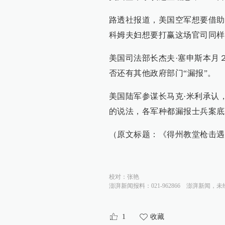
路透社报道，美国空军想要借助
科姆夫妇想要打赢这场官司同样
美国司法部长杰夫·塞申斯本月
否还有其他政府部门“漏报”。
美国陆军参谋长马克·米利承认
的说法，各军种都漏报士兵案底
（原文标题：《得州教堂枪击遇
校对：
张艳
澎湃新闻报料：021-962866
澎湃新闻，未
1
收藏