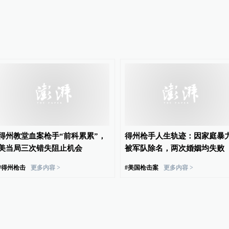
得州教堂血案枪手“前科累累”，
得州枪手人生轨迹：因家庭暴
美当局三次错失阻止机会
被军队除名，两次婚姻均失败
#
得州枪击
更多内容 >
#
美国枪击案
更多内容 >