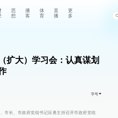
财
思
播
体
直
更
经
想
客
育
播
多
（扩大）学习会：认真谋划
作
字号
书记、市长、市政府党组书记应勇主持召开市政府党组