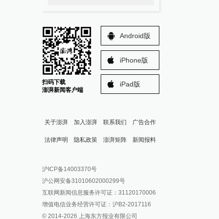
Android版
iPhone版
扫码下载
iPad版
澎湃新闻客户端
关于澎湃
加入澎湃
联系我们
广告合作
法律声明
隐私政策
澎湃矩阵
新闻报料
报料热线: 021-962866
澎湃新闻微博
沪ICP备14003370号
报料邮箱: news@thepaper.cn
澎湃新闻公众号
沪公网安备31010602000299号
澎湃新闻抖音号
互联网新闻信息服务许可证：31120170006
派生万物开放平台
增值电信业务经营许可证：沪B2-2017116
© 2014-
2026
上海东方报业有限公司
IP SHANGHAI