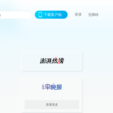
登录
下载客户端
无障碍
查看更多