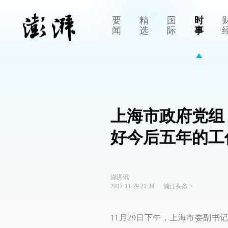
要
精
国
时
闻
选
际
事
上海市政府党组
好今后五年的工
澎湃讯
2017-11-29 21:34
浦江头条
>
11月29日下午，上海市委副