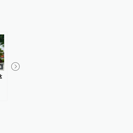
像
这
【社论】来中国过暑假何以流行
阅上海丨外滩——俞晓