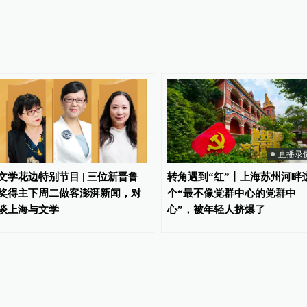
直播录
文学花边特别节目 | 三位新晋鲁
转角遇到“红”丨上海苏州河畔
奖得主下周二做客澎湃新闻，对
个“最不像党群中心的党群中
谈上海与文学
心”，被年轻人挤爆了