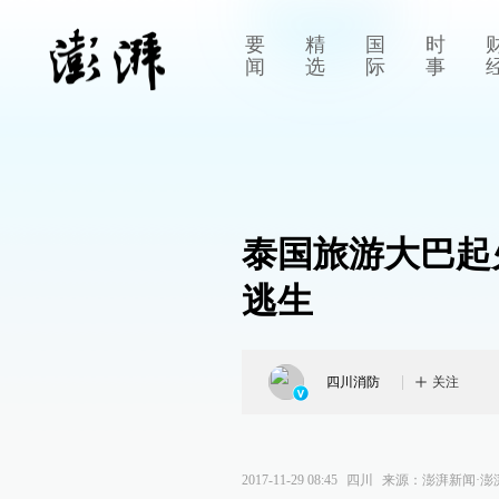
要
精
国
时
闻
选
际
事
泰国旅游大巴起
逃生
四川消防
关注
2017-11-29 08:45
四川
来源：
澎湃新闻·澎