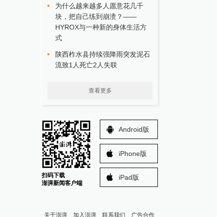
为什么越来越多人愿意花几千
块，把自己练到崩溃？——
HYROX与一种新的身体生活方
式
陕西柞水县持续强降雨突发泥石
流致1人死亡2人失联
查看更多
Android版
iPhone版
扫码下载
iPad版
澎湃新闻客户端
关于澎湃
加入澎湃
联系我们
广告合作