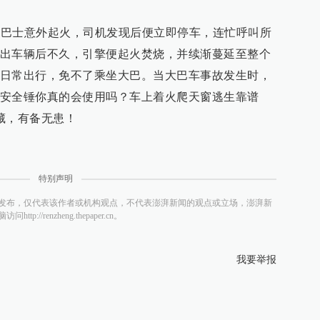
旅游巴士意外起火，司机发现后便立即停车，连忙呼叫所
出车辆后不久，引擎便起火焚烧，并续渐蔓延至整个
日常出行，免不了乘坐大巴。当大巴车事故发生时，
安全锤你真的会使用吗？车上着火爬天窗逃生靠谱
藏，有备无患！
特别声明
发布，仅代表该作者或机构观点，不代表澎湃新闻的观点或立场，澎湃新
/renzheng.thepaper.cn。
我要举报