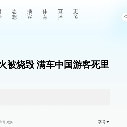
财
思
播
体
直
更
经
想
客
育
播
多
火被烧毁 满车中国游客死里
字号
湃号·政务