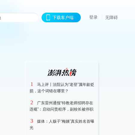
登录
下载客户端
无障碍
1
马上评丨法院认为“老登”属年龄贬
损，这个词错在哪里？
2
广东雷州通报“特教老师招聘存在
违规”：启动问责程序，副校长被停职
3
媒体：人贩子“梅姨”真实姓名首曝
光