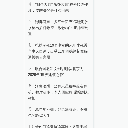
4
“制茶大师”“烹饪大师”称号接连作
废，要解决的是什么问题
5
澎湃回声｜多平台回应“假睫毛胶
水检出多种致癌、致敏物”：正排查处
置
6
抢劫刺死19岁少女的死刑改死缓
当事人自述：出狱11年间始终刻意躲
避被害人家属
7
联合国教科文组织确认北京为
2029年“世界建筑之都”
8
河南汝州一公职人员被举报在职
校开餐厅超市，本人回应称“是给别人
帮忙”
9
暮年常沙娜：记忆消逝处，不褪
色的敦煌人生
10
犬伤门诊迎接诊高峰：多数患者