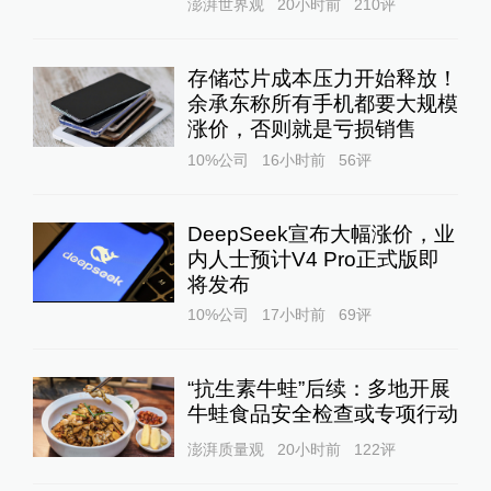
澎湃世界观
20小时前
210
评
存储芯片成本压力开始释放！
余承东称所有手机都要大规模
涨价，否则就是亏损销售
10%公司
16小时前
56
评
DeepSeek宣布大幅涨价，业
内人士预计V4 Pro正式版即
将发布
10%公司
17小时前
69
评
“抗生素牛蛙”后续：多地开展
牛蛙食品安全检查或专项行动
澎湃质量观
20小时前
122
评