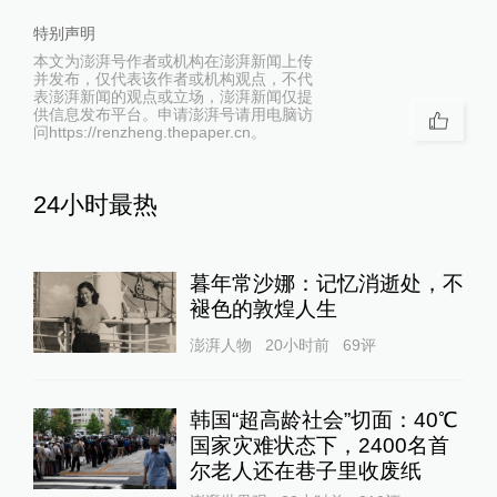
特别声明
本文为澎湃号作者或机构在澎湃新闻上传
并发布，仅代表该作者或机构观点，不代
表澎湃新闻的观点或立场，澎湃新闻仅提
供信息发布平台。申请澎湃号请用电脑访
问https://renzheng.thepaper.cn。
24小时最热
暮年常沙娜：记忆消逝处，不
褪色的敦煌人生
澎湃人物
20小时前
69
评
韩国“超高龄社会”切面：40℃
国家灾难状态下，2400名首
尔老人还在巷子里收废纸