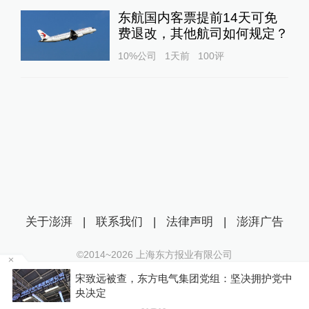
东航国内客票提前14天可免
费退改，其他航司如何规定？
10%公司
1天前
100
评
关于澎湃
|
联系我们
|
法律声明
|
澎湃广告
©2014~
2026
上海东方报业有限公司
沪ICP证：沪B2-20170116 | 沪ICP备14003370号
，
宋致远被查，东方电气集团党组：坚决拥护党中
互联网新闻信息服务许可证：31120170006
央决定
沪公网安备 31010602000299号