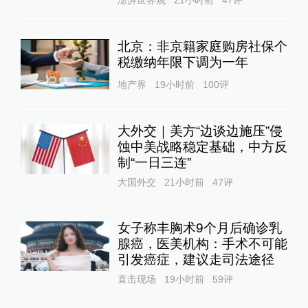
澎湃世界观
21小时前
47
评
北京：非京籍家庭购房社保个
税缴纳年限下调为一年
地产界
19小时前
100
评
大外交｜美方“边谈边施压”侵
蚀中美战略稳定基础，中方反
制“一日三连”
大国外交
21小时前
47
评
女子称丰胸术9个月后确诊乳
腺癌，医美机构：手术不可能
引发癌症，建议走司法途径
直击现场
19小时前
59
评