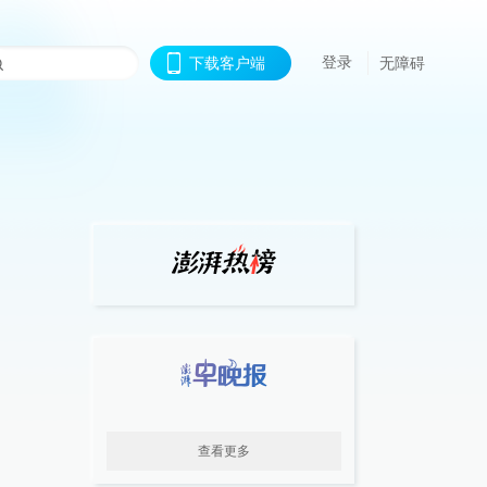
登录
下载客户端
无障碍
查看更多