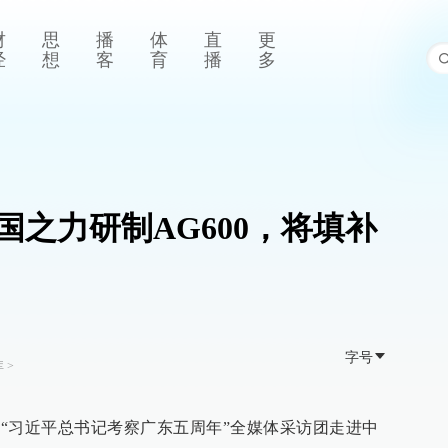
财
思
播
体
直
更
经
想
客
育
播
多
国之力研制AG600，将填补
字号
库
>
的“习近平总书记考察广东五周年”全媒体采访团走进中