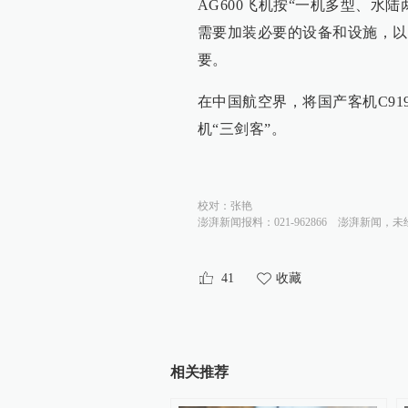
AG600飞机按“一机多型、水
需要加装必要的设备和设施，以
要。
在中国航空界，将国产客机C919
机“三剑客”。
校对：
张艳
澎湃新闻报料：021-962866
澎湃新闻，未
41
收藏
相关推荐