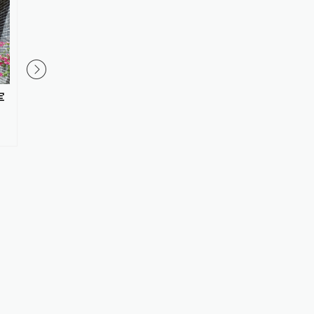
军
河北馆陶拆除机关大院围墙引关
制胜，一道坚定捍卫和
注，当地回应：方便群众停车
锋芒