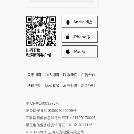
Android版
iPhone版
扫码下载
iPad版
澎湃新闻客户端
关于澎湃
加入澎湃
联系我们
广告合作
法律声明
隐私政策
澎湃矩阵
新闻报料
报料热线: 021-962866
澎湃新闻微博
沪ICP备14003370号
报料邮箱: news@thepaper.cn
澎湃新闻公众号
沪公网安备31010602000299号
澎湃新闻抖音号
互联网新闻信息服务许可证：31120170006
派生万物开放平台
增值电信业务经营许可证：沪B2-2017116
© 2014-
2026
上海东方报业有限公司
IP SHANGHAI