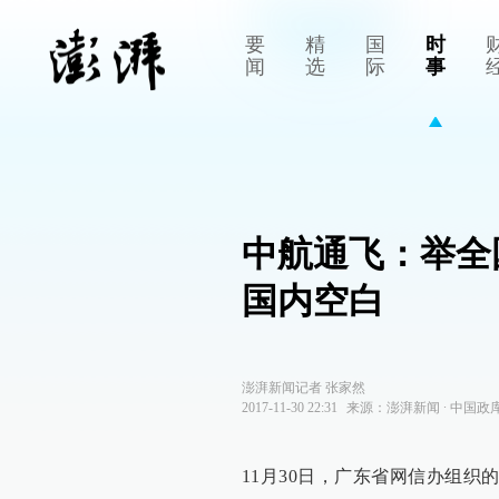
要
精
国
时
闻
选
际
事
中航通飞：举全
国内空白
澎湃新闻记者 张家然
2017-11-30 22:31
来源：
澎湃新闻
∙
中国政
11月30日，广东省网信办组织