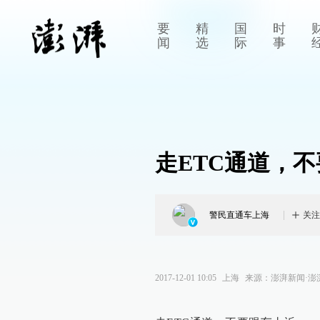
要
精
国
时
闻
选
际
事
走ETC通道，
警民直通车上海
关注
2017-12-01 10:05
上海
来源：
澎湃新闻·澎