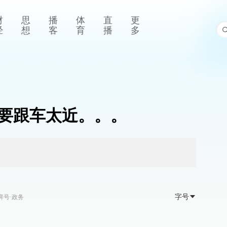
财
思
播
体
直
更
经
想
客
育
播
多
不要跟车太近。。。
字号
湃号·政务