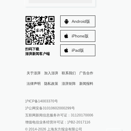
Android版
iPhone版
扫码下载
iPad版
澎湃新闻客户端
关于澎湃
加入澎湃
联系我们
广告合作
法律声明
隐私政策
澎湃矩阵
新闻报料
报料热线: 021-962866
澎湃新闻微博
沪ICP备14003370号
报料邮箱: news@thepaper.cn
澎湃新闻公众号
沪公网安备31010602000299号
澎湃新闻抖音号
互联网新闻信息服务许可证：31120170006
派生万物开放平台
增值电信业务经营许可证：沪B2-2017116
© 2014-
2026
上海东方报业有限公司
IP SHANGHAI