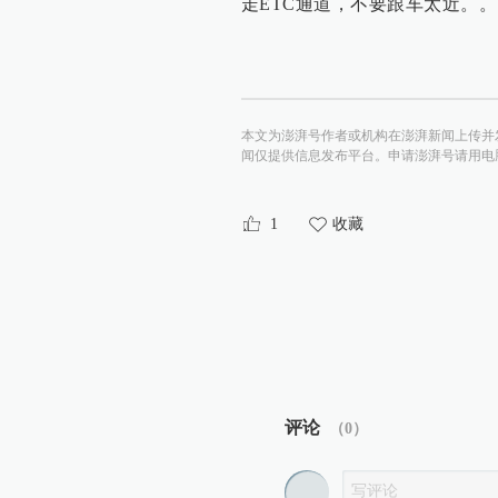
走ETC通道，不要跟车太近。
本文为澎湃号作者或机构在澎湃新闻上传并
闻仅提供信息发布平台。申请澎湃号请用电脑访问http:/
1
收藏
评论
（
0
）