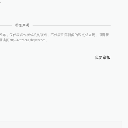
。。
特别声明
发布，仅代表该作者或机构观点，不代表澎湃新闻的观点或立场，澎湃新
/renzheng.thepaper.cn。
我要举报