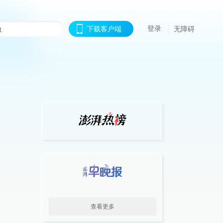
登录
下载客户端
无障碍
查看更多