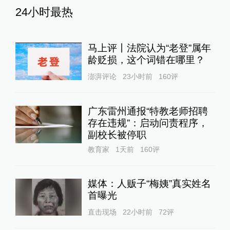
24小时最热
马上评丨法院认为“老登”属年
龄贬损，这个词错在哪里？
澎湃评论
23小时前
160
评
广东雷州通报“特教老师招聘
存在违规”：启动问责程序，
副校长被停职
教育家
1天前
160
评
媒体：人贩子“梅姨”真实姓名
首曝光
直击现场
22小时前
72
评