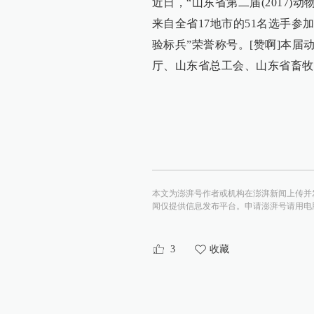
近日，“山东省第二届(2017
来自全省17地市的51名选手
验标兵”荣誉称号。[赞啊]本
厅、山东省总工会、山东省畜牧
本文为澎湃号作者或机构在澎湃新闻上传并
闻仅提供信息发布平台。申请澎湃号请用电脑访问http:/
3
收藏