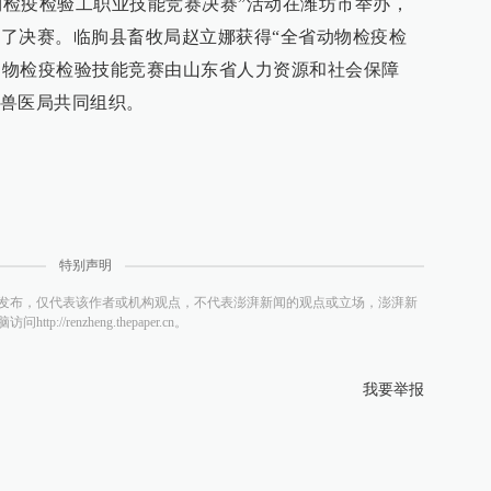
)动物检疫检验工职业技能竞赛决赛”活动在潍坊市举办，
参加了决赛。临朐县畜牧局赵立娜获得“全省动物检疫检
届动物检疫检验技能竞赛由山东省人力资源和社会保障
兽医局共同组织。
特别声明
发布，仅代表该作者或机构观点，不代表澎湃新闻的观点或立场，澎湃新
/renzheng.thepaper.cn。
我要举报