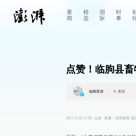
要
精
国
时
闻
选
际
事
点赞！临朐县畜
临朐宣传
关注
2017-12-01 17:05
山东
来源：
澎湃新闻·澎