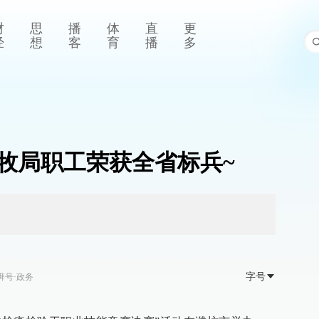
财
思
播
体
直
更
经
想
客
育
播
多
牧局职工荣获全省标兵~
字号
湃号·政务