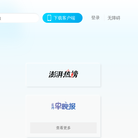
登录
下载客户端
无障碍
查看更多