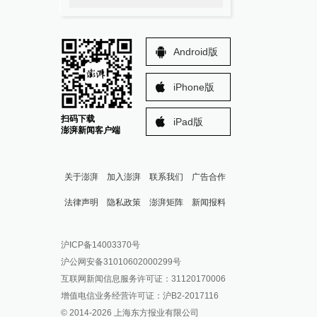
Android版
iPhone版
扫码下载
iPad版
澎湃新闻客户端
关于澎湃
加入澎湃
联系我们
广告合作
法律声明
隐私政策
澎湃矩阵
新闻报料
报料热线: 021-962866
澎湃新闻微博
沪ICP备14003370号
报料邮箱: news@thepaper.cn
澎湃新闻公众号
沪公网安备31010602000299号
澎湃新闻抖音号
互联网新闻信息服务许可证：31120170006
派生万物开放平台
增值电信业务经营许可证：沪B2-2017116
© 2014-
2026
上海东方报业有限公司
IP SHANGHAI