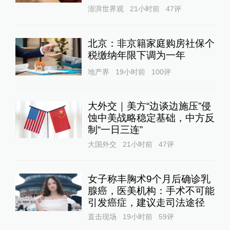
澎湃世界观
21小时前
47
评
北京：非京籍家庭购房社保个
税缴纳年限下调为一年
地产界
19小时前
100
评
大外交｜美方“边谈边施压”侵
蚀中美战略稳定基础，中方反
制“一日三连”
大国外交
21小时前
47
评
女子称丰胸术9个月后确诊乳
腺癌，医美机构：手术不可能
引发癌症，建议走司法途径
直击现场
19小时前
59
评