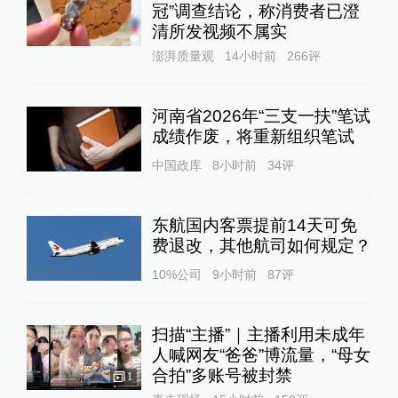
冠”调查结论，称消费者已澄
清所发视频不属实
澎湃质量观
14小时前
266
评
河南省2026年“三支一扶”笔试
成绩作废，将重新组织笔试
中国政库
8小时前
34
评
东航国内客票提前14天可免
费退改，其他航司如何规定？
10%公司
9小时前
87
评
扫描“主播”｜主播利用未成年
人喊网友“爸爸”博流量，“母女
合拍”多账号被封禁
1