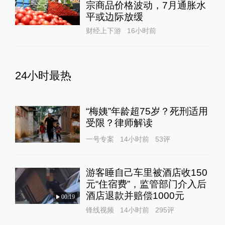
宗商品价格波动，7月通胀水
平或边际放缓
财经上下游
16小时前
24小时最热
“梅姨”年龄超75岁？死刑适用
受限？律师解读
一号专案
14小时前
53
评
游客睡自己车里被酒店收150
元“住宿费”，监管部门介入后
酒店退款并赔偿1000元
00:19
锋线视频
14小时前
295
评