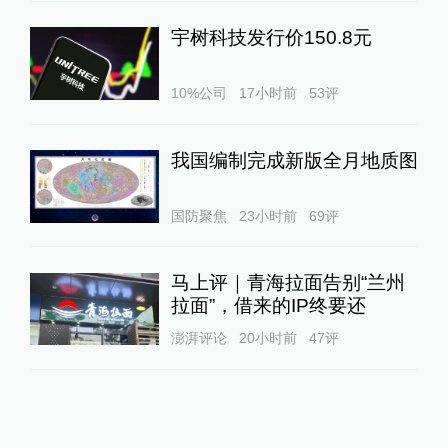
宇树科技发行价150.8元
10%公司
17小时前
53
评
我国编制完成新版全月地质图
国防聚焦
23小时前
69
评
马上评｜青海拉面告别“兰州
拉面”，借来的IP终要还
澎湃评论
20小时前
47
评