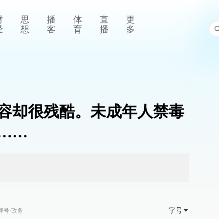
财
思
播
体
直
更
经
想
客
育
播
多
容却很残酷。未成年人禁毒
……
字号
湃号·政务