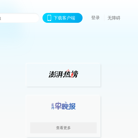
登录
下载客户端
无障碍
查看更多