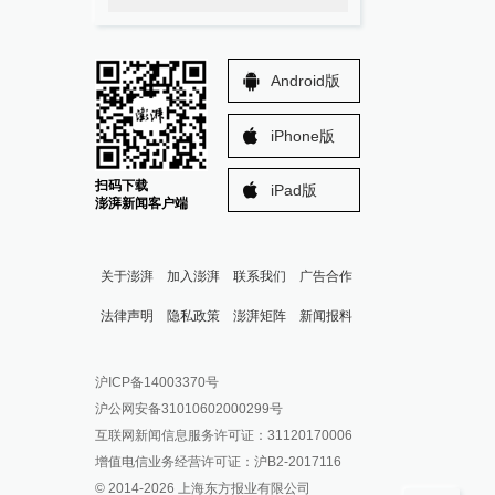
Android版
iPhone版
扫码下载
iPad版
澎湃新闻客户端
关于澎湃
加入澎湃
联系我们
广告合作
法律声明
隐私政策
澎湃矩阵
新闻报料
报料热线: 021-962866
澎湃新闻微博
沪ICP备14003370号
报料邮箱: news@thepaper.cn
澎湃新闻公众号
沪公网安备31010602000299号
澎湃新闻抖音号
互联网新闻信息服务许可证：31120170006
派生万物开放平台
增值电信业务经营许可证：沪B2-2017116
© 2014-
2026
上海东方报业有限公司
IP SHANGHAI