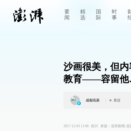
要
精
国
时
闻
选
际
事
沙画很美，但内
教育——容留他
成都高新
关注
2017-12-03 11:00
四川
来源：
澎湃新闻·澎