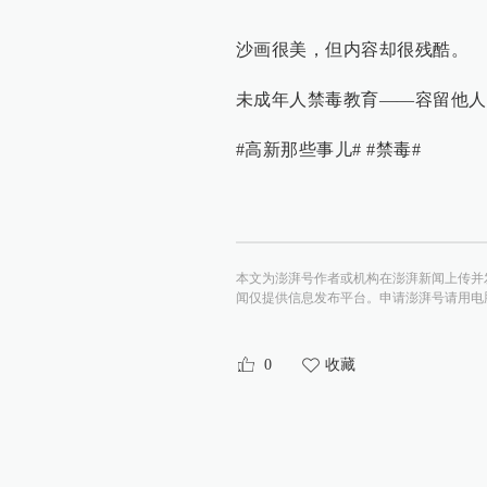
沙画很美，但内容却很残酷。
未成年人禁毒教育——容留他人
#高新那些事儿# #禁毒#
本文为澎湃号作者或机构在澎湃新闻上传并
闻仅提供信息发布平台。申请澎湃号请用电脑访问http:/
0
收藏