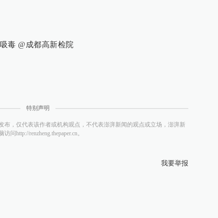
吸毒 @成都高新检院
特别声明
发布，仅代表该作者或机构观点，不代表澎湃新闻的观点或立场，澎湃新
/renzheng.thepaper.cn。
我要举报