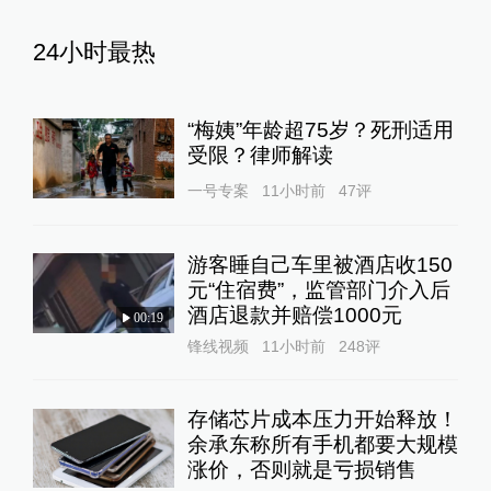
24小时最热
“梅姨”年龄超75岁？死刑适用
受限？律师解读
一号专案
11小时前
47
评
游客睡自己车里被酒店收150
元“住宿费”，监管部门介入后
酒店退款并赔偿1000元
00:19
锋线视频
11小时前
248
评
存储芯片成本压力开始释放！
余承东称所有手机都要大规模
涨价，否则就是亏损销售