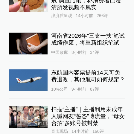
冠”调查结论，称消费者已澄
清所发视频不属实
澎湃质量观
14小时前
266
评
河南省2026年“三支一扶”笔试
成绩作废，将重新组织笔试
中国政库
8小时前
34
评
东航国内客票提前14天可免
费退改，其他航司如何规定？
10%公司
9小时前
87
评
扫描“主播”｜主播利用未成年
人喊网友“爸爸”博流量，“母女
合拍”多账号被封禁
1
直击现场
14小时前
150
评