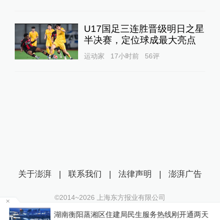
U17国足三连胜晋级明日之星
半决赛，定位球成最大亮点
运动家
17小时前
56
评
关于澎湃
|
联系我们
|
法律声明
|
澎湃广告
©2014~
2026
上海东方报业有限公司
沪ICP证：沪B2-20170116 | 沪ICP备14003370号
为
湖南衡阳蒸湘区住建局民生服务热线刚开通两天