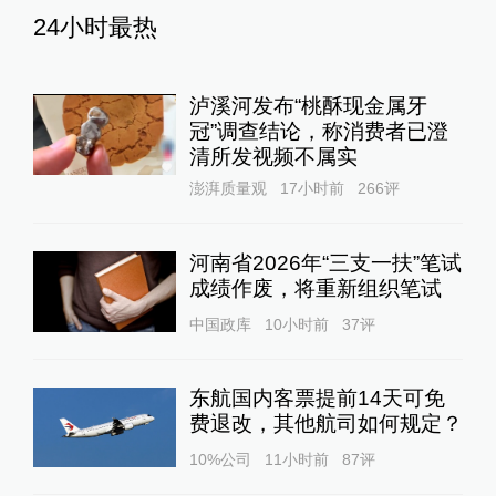
24小时最热
泸溪河发布“桃酥现金属牙
冠”调查结论，称消费者已澄
清所发视频不属实
澎湃质量观
17小时前
266
评
河南省2026年“三支一扶”笔试
成绩作废，将重新组织笔试
中国政库
10小时前
37
评
东航国内客票提前14天可免
费退改，其他航司如何规定？
10%公司
11小时前
87
评