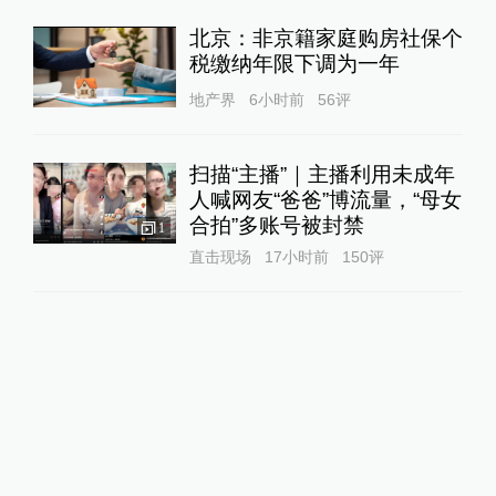
北京：非京籍家庭购房社保个
税缴纳年限下调为一年
地产界
6小时前
56
评
扫描“主播”｜主播利用未成年
人喊网友“爸爸”博流量，“母女
合拍”多账号被封禁
1
直击现场
17小时前
150
评