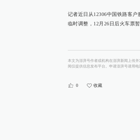
记者近日从12306中国铁路
临时调整，12月26日后火车
本文为澎湃号作者或机构在澎湃新闻上传并
闻仅提供信息发布平台。申请澎湃号请用电脑访问http:/
0
收藏