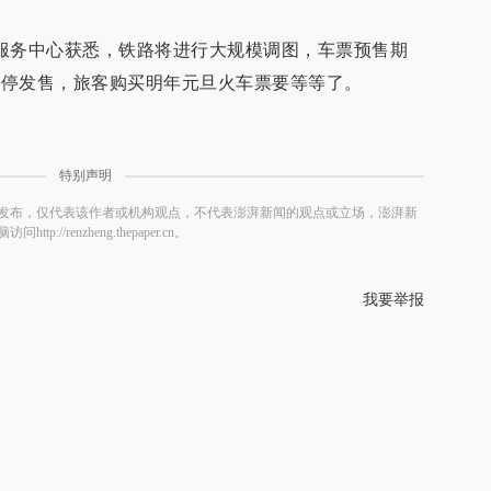
客户服务中心获悉，铁路将进行大规模调图，车票预售期
票暂停发售，旅客购买明年元旦火车票要等等了。
特别声明
发布，仅代表该作者或机构观点，不代表澎湃新闻的观点或立场，澎湃新
/renzheng.thepaper.cn。
我要举报