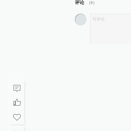
评论
（
0
）