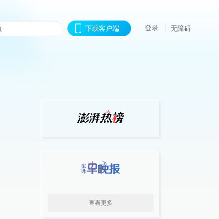
登录
下载客户端
无障碍
查看更多