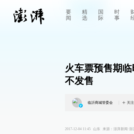
要
精
国
时
闻
选
际
事
火车票预售期临时
不发售
临沂商城管委会
关注
2017-12-04 11:45
山东
来源：
澎湃新闻·澎