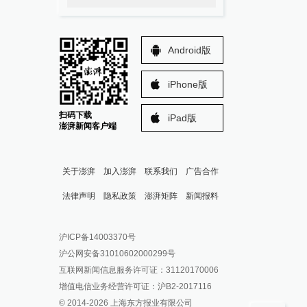
Android版
iPhone版
扫码下载
iPad版
澎湃新闻客户端
关于澎湃
加入澎湃
联系我们
广告合作
法律声明
隐私政策
澎湃矩阵
新闻报料
报料热线: 021-962866
澎湃新闻微博
沪ICP备14003370号
报料邮箱: news@thepaper.cn
澎湃新闻公众号
沪公网安备31010602000299号
澎湃新闻抖音号
互联网新闻信息服务许可证：31120170006
派生万物开放平台
增值电信业务经营许可证：沪B2-2017116
© 2014-
2026
上海东方报业有限公司
IP SHANGHAI