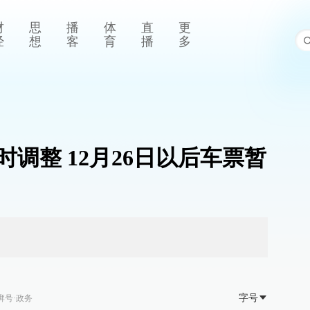
财
思
播
体
直
更
经
想
客
育
播
多
调整 12月26日以后车票暂
字号
湃号·政务