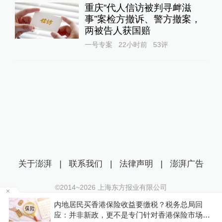
重庆“代人信访被判寻衅滋
事”案检方撤诉、警方撤案，
两被告人获国赔
一号专案
22小时前
53
评
关于澎湃
|
联系我们
|
法律声明
|
澎湃广告
©2014~
2026
上海东方报业有限公司
沪ICP证：沪B2-20170116 | 沪ICP备14003370号
内地居民买香港保险收益要缴税？税务总局回
互联网新闻信息服务许可证：31120170006
P
应：并非新政，更不是专门针对香港保险市场，