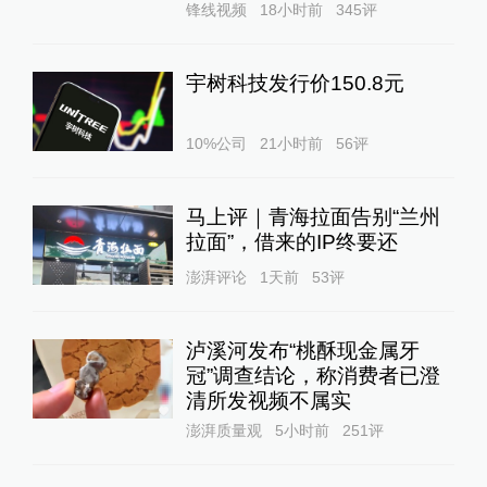
锋线视频
18小时前
345
评
宇树科技发行价150.8元
10%公司
21小时前
56
评
马上评｜青海拉面告别“兰州
拉面”，借来的IP终要还
澎湃评论
1天前
53
评
泸溪河发布“桃酥现金属牙
冠”调查结论，称消费者已澄
清所发视频不属实
澎湃质量观
5小时前
251
评