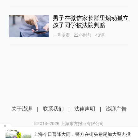
男子在微信家长群里煽动孤立
孩子同学被法院判赔
一号专案
22小时前
40
评
关于澎湃
|
联系我们
|
法律声明
|
澎湃广告
©2014~
2026
上海东方报业有限公司
沪ICP证：沪B2-20170116 | 沪ICP备14003370号
车
上海今日普降大雨，警方在街头巷尾加大警力投