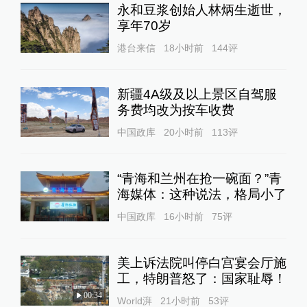
永和豆浆创始人林炳生逝世，
享年70岁
港台来信
18小时前
144
评
新疆4A级及以上景区自驾服
务费均改为按车收费
中国政库
20小时前
113
评
“青海和兰州在抢一碗面？”青
海媒体：这种说法，格局小了
中国政库
16小时前
75
评
美上诉法院叫停白宫宴会厅施
工，特朗普怒了：国家耻辱！
00:34
World湃
21小时前
53
评