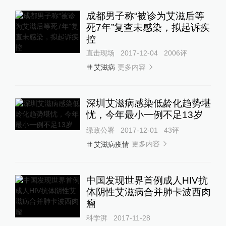
成都男子称“被诊为艾滋后等
死7年”复查未感染，拟起诉疾
控
直击现场
2017-12-04
2006
评
更多内容
艾滋病
深圳艾滋病感染低龄化趋势堪
忧，今年最小一例不足13岁
绿政公署
2017-12-01
43
评
更多内容
艾滋病疫情
中国发现世界首例成人HIV抗
体阴性艾滋病合并肺卡波西肉
瘤
科学湃
2017-11-28