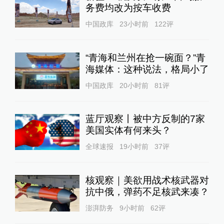
务费均改为按车收费
中国政库
23小时前
122
评
“青海和兰州在抢一碗面？”青
海媒体：这种说法，格局小了
中国政库
20小时前
81
评
蓝厅观察丨被中方反制的7家
美国实体有何来头？
全球速报
19小时前
37
评
核观察｜美欲用战术核武器对
抗中俄，弹药不足核武来凑？
澎湃防务
9小时前
62
评