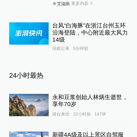
更多内容
艾滋病
台风“白海豚”在浙江台州玉环
沿海登陆，中心附近最大风力
14级
绿政公署
5分钟前
24小时最热
永和豆浆创始人林炳生逝世，
享年70岁
港台来信
22小时前
147
评
新疆4A级及以上景区自驾服