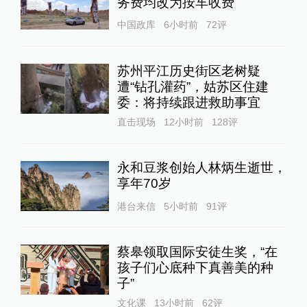
务费均改为按车收费
中国政库
6小时前
72
评
苏州平江历史街区老树疑
遭“钻孔灌药”，姑苏区住建
委：将持续跟进救助事宜
直击现场
12小时前
128
评
永和豆浆创始人林炳生逝世，
享年70岁
港台来信
5小时前
91
评
蔡皋领取国际安徒生奖，“在
孩子们心底种下真善美的种
子”
文化课
13小时前
62
评