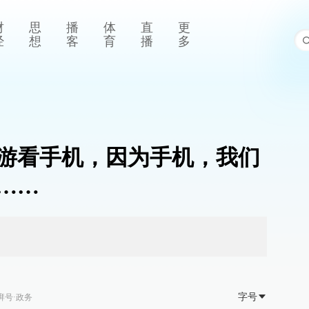
财
思
播
体
直
更
经
想
客
育
播
多
游看手机，因为手机，我们
……
字号
湃号·政务