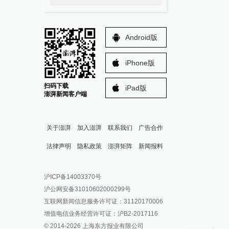
Android版
iPhone版
扫码下载
iPad版
澎湃新闻客户端
关于澎湃
加入澎湃
联系我们
广告合作
法律声明
隐私政策
澎湃矩阵
新闻报料
报料热线: 021-962866
澎湃新闻微博
沪ICP备14003370号
报料邮箱: news@thepaper.cn
澎湃新闻公众号
沪公网安备31010602000299号
澎湃新闻抖音号
互联网新闻信息服务许可证：31120170006
派生万物开放平台
增值电信业务经营许可证：沪B2-2017116
© 2014-
2026
上海东方报业有限公司
IP SHANGHAI