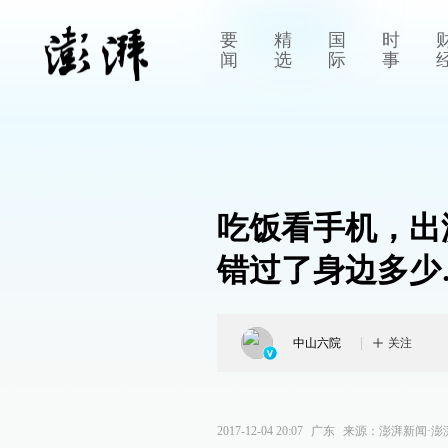
要
精
国
时
闻
选
际
事
吃饭看手机，出
错过了身边多少
中山六院
关注
2017-12-04 20:07
广东
来源：
澎湃新闻·澎