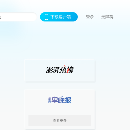
登录
下载客户端
无障碍
查看更多