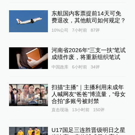
东航国内客票提前14天可免
费退改，其他航司如何规定？
10%公司
7小时前
87
评
河南省2026年“三支一扶”笔试
成绩作废，将重新组织笔试
中国政库
6小时前
34
评
扫描“主播”｜主播利用未成年
人喊网友“爸爸”博流量，“母女
合拍”多账号被封禁
1
直击现场
13小时前
150
评
U17国足三连胜晋级明日之星