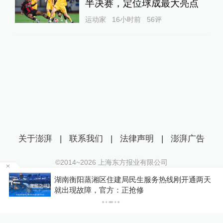
半决赛，定位球成最大亮点
运动家
16小时前
56
评
关于澎湃
|
联系我们
|
法律声明
|
澎湃广告
©2014~
2026
上海东方报业有限公司
沪ICP证：沪B2-20170116 | 沪ICP备14003370号
为
湖南衡阳蒸湘区住建局民生服务热线刚开通两天
互联网新闻信息服务许可证：31120170006
就出现故障，官方：正抢修
沪公网安备 31010602000299号