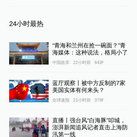
24小时最热
“青海和兰州在抢一碗面？”青
海媒体：这种说法，格局小了
中国政库
22小时前
84
评
蓝厅观察丨被中方反制的7家
美国实体有何来头？
全球速报
21小时前
37
评
直播丨强台风“白海豚”叩城，
澎湃新闻追风记者直击上海防
汛第一线
直播