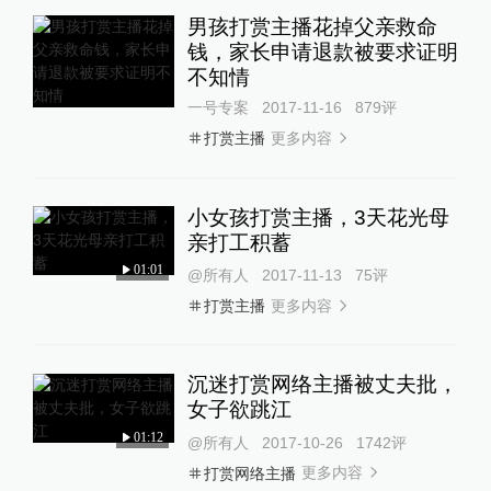
男孩打赏主播花掉父亲救命
钱，家长申请退款被要求证明
不知情
一号专案
2017-11-16
879
评
更多内容
打赏主播
小女孩打赏主播，3天花光母
亲打工积蓄
01:01
@所有人
2017-11-13
75
评
更多内容
打赏主播
沉迷打赏网络主播被丈夫批，
女子欲跳江
01:12
@所有人
2017-10-26
1742
评
更多内容
打赏网络主播