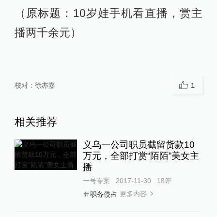
（原标题：10岁娃手机看直播，赏主
播两千余元）
校对：
徐亦嘉
1
相关推荐
义乌一公司职员截留货款10
万元，全部打赏“陌陌”美女主
播
一号专案
2017-11-30
18
评
更多内容
职务侵占