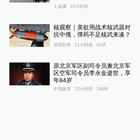
上直播
23小时前
核观察｜美欲用战术核武器对
抗中俄，弹药不足核武来凑？
澎湃防务
11小时前
65
评
原北京军区副司令员兼北京军
区空军司令员李永金逝世，享
年84岁
中国政库
22小时前
166
评