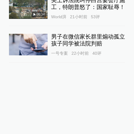
美上诉法院叫停白宫宴会厅施
工，特朗普怒了：国家耻辱！
00:34
World湃
21小时前
53
评
男子在微信家长群里煽动孤立
孩子同学被法院判赔
一号专案
22小时前
40
评