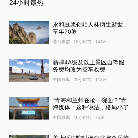
24小时最热
永和豆浆创始人林炳生逝世，
享年70岁
港台来信
18小时前
144
评
新疆4A级及以上景区自驾服
务费均改为按车收费
中国政库
20小时前
113
评
“青海和兰州在抢一碗面？”青
海媒体：这种说法，格局小了
中国政库
16小时前
75
评