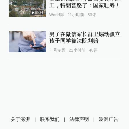
工，特朗普怒了：国家耻辱！
00:34
World湃
21小时前
53
评
男子在微信家长群里煽动孤立
孩子同学被法院判赔
一号专案
22小时前
40
评
关于澎湃
|
联系我们
|
法律声明
|
澎湃广告