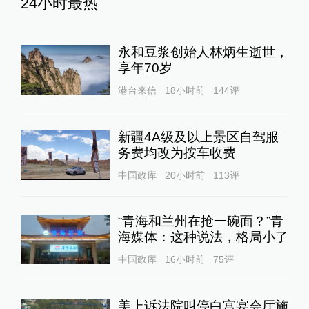
24小时最热
永和豆浆创始人林炳生逝世，
享年70岁
港台来信
18小时前
144
评
新疆4A级及以上景区自驾服
务费均改为按车收费
中国政库
20小时前
113
评
“青海和兰州在抢一碗面？”青
海媒体：这种说法，格局小了
中国政库
16小时前
75
评
美上诉法院叫停白宫宴会厅施